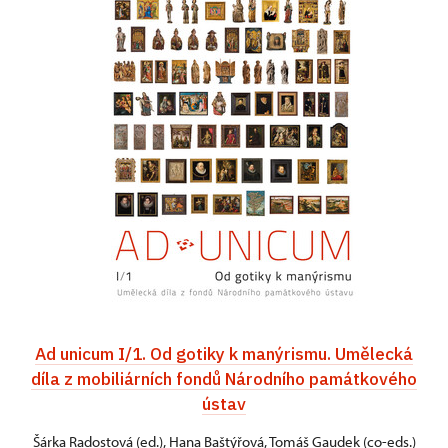
Ad unicum I/1. Od gotiky k manýrismu. Umělecká
díla z mobiliárních fondů Národního památkového
ústav
Šárka Radostová (ed.), Hana Baštýřová, Tomáš Gaudek (co-eds.)