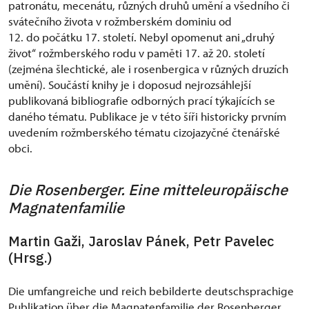
patronátu, mecenátu, různých druhů umění a všedního či
svátečního života v rožmberském dominiu od
12. do počátku 17. století. Nebyl opomenut ani „druhý
život“ rožmberského rodu v paměti 17. až 20. století
(zejména šlechtické, ale i rosenbergica v různých druzích
umění). Součástí knihy je i doposud nejrozsáhlejší
publikovaná bibliografie odborných prací týkajících se
daného tématu. Publikace je v této šíři historicky prvním
uvedením rožmberského tématu cizojazyčné čtenářské
obci.
Die Rosenberger. Eine mitteleuropäische
Magnatenfamilie
Martin Gaži, Jaroslav Pánek, Petr Pavelec
(Hrsg.)
Die umfangreiche und reich bebilderte deutschsprachige
Publikation über die Magnatenfamilie der Rosenberger