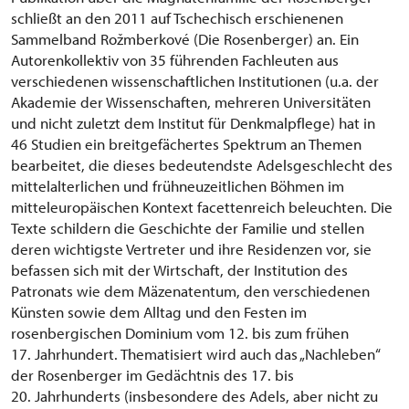
schließt an den 2011 auf Tschechisch erschienenen
Sammelband Rožmberkové (Die Rosenberger) an. Ein
Autorenkollektiv von 35 führenden Fachleuten aus
verschiedenen wissenschaftlichen Institutionen (u.a. der
Akademie der Wissenschaften, mehreren Universitäten
und nicht zuletzt dem Institut für Denkmalpflege) hat in
46 Studien ein breitgefächertes Spektrum an Themen
bearbeitet, die dieses bedeutendste Adelsgeschlecht des
mittelalterlichen und frühneuzeitlichen Böhmen im
mitteleuropäischen Kontext facettenreich beleuchten. Die
Texte schildern die Geschichte der Familie und stellen
deren wichtigste Vertreter und ihre Residenzen vor, sie
befassen sich mit der Wirtschaft, der Institution des
Patronats wie dem Mäzenatentum, den verschiedenen
Künsten sowie dem Alltag und den Festen im
rosenbergischen Dominium vom 12. bis zum frühen
17. Jahrhundert. Thematisiert wird auch das „Nachleben“
der Rosenberger im Gedächtnis des 17. bis
20. Jahrhunderts (insbesondere des Adels, aber nicht zu