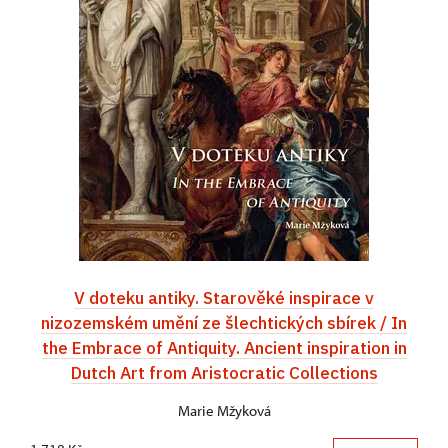
V doteku antiky. Starověké inspirace v
nizozemském umění ze šlechtických sbírek / In
the Embrace of Antiquity. Ancient inspiration in
Dutch Art from Aristocratic Collections
Marie Mžyková