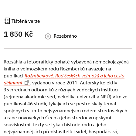
Tištěná verze
1 850 Kč
Rozebráno
Rozsáhlá a fotograficky bohatě vybavená německojazyčná
kniha o velmožském rodu Rožmberků navazuje na
publikaci
Rožmberkové. Rod českých velmožů a jeho cesta
dějinami
, vydanou v roce 2011. Autorský kolektiv
35 předních odborníků z různých vědeckých institucí
(zejména akademie věd, několika univerzit a NPÚ) v knize
publikoval 46 studií, týkajících se pestré škály témat
spojených s tímto nejvýznamnějším rodem středověkých
a raně novověkých Čech a jeho středoevropskými
souvislostmi. Texty se týkají historie rodu a jeho
nejvýznamnějších představitelů i sídel, hospodářství,