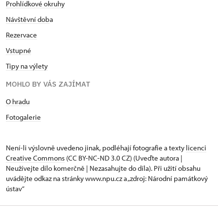
Prohlídkové okruhy
Návštěvní dob
a
Rezervace
Vstupné
Tipy na výlety
MOHLO BY VÁS ZAJÍMAT
O hradu
Fotogalerie
Není-li výslovně uvedeno jinak, podléhají fotografie a texty
licenci
Creative Commons
(CC BY-NC-ND 3.0 CZ) (Uveďte autora |
Neužívejte dílo komerčně | Nezasahujte do díla). Při užití obsahu
uvádějte odkaz na stránky www.npu.cz a „zdroj: Národní památkový
ústav“