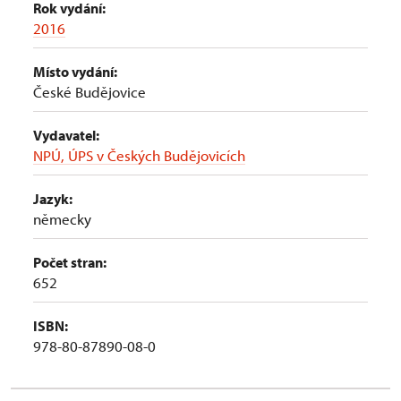
Rok vydání:
2016
Místo vydání:
České Budějovice
Vydavatel:
NPÚ, ÚPS v Českých Budějovicích
Jazyk:
německy
Počet stran:
652
ISBN:
978-80-87890-08-0