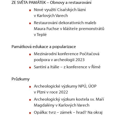
ZE SVĚTA PAMÁTEK – Obnovy a restaurování
Nové využití Císařských lázní
v Karlových Varech
Restaurování dekorativních maleb
Maura Fuchse v klášteře premonstrátů
v Teplé
Památková edukace a popularizace
Mezinárodní konference Počítačová
podpora v archeologii 2023
Santini a Itálie – z konference v Římě
Průzkumy
Archeologické výzkumy NPÚ, ÚOP
v Plzni v roce 2022
Archeologický výzkum kostela sv. Maří
Magdalény v Karlových Varech
Opálka: tvrz – zámek – hrad? Na okraj