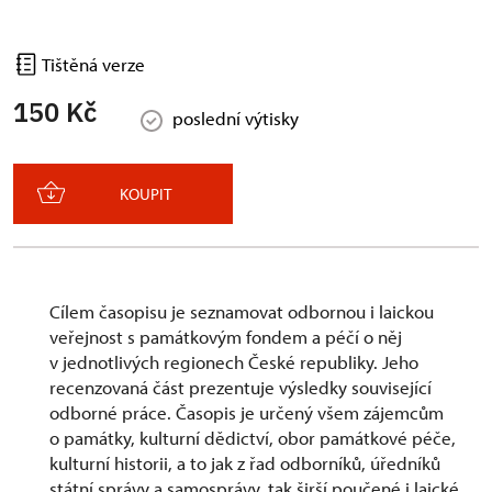
Tištěná verze
150 Kč
poslední výtisky
KOUPIT
Cílem časopisu je seznamovat odbornou i laickou
veřejnost s památkovým fondem a péčí o něj
v jednotlivých regionech České republiky. Jeho
recenzovaná část prezentuje výsledky související
odborné práce. Časopis je určený všem zájemcům
o památky, kulturní dědictví, obor památkové péče,
kulturní historii, a to jak z řad odborníků, úředníků
státní správy a samosprávy, tak širší poučené i laické