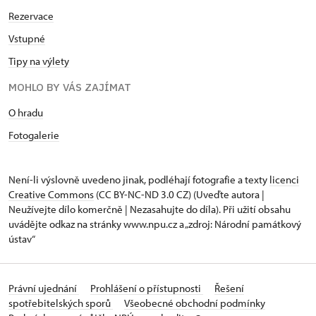
Rezervace
Vstupné
Tipy na výlety
MOHLO BY VÁS ZAJÍMAT
O hradu
Fotogalerie
Není-li výslovně uvedeno jinak, podléhají fotografie a texty
licenci
Creative Commons
(CC BY-NC-ND 3.0 CZ) (Uveďte autora |
Neužívejte dílo komerčně | Nezasahujte do díla). Při užití obsahu
uvádějte odkaz na stránky www.npu.cz a „zdroj: Národní památkový
ústav“
Právní ujednání
Prohlášení o přístupnosti
Řešení
spotřebitelských sporů
Všeobecné obchodní podmínky