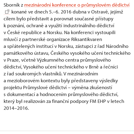
Sborník z
mezinárodní konference o průmyslovém dědictví
konané ve dnech 5.–6. 2016 dubna v Ostravě, jejímž
cílem bylo představit a porovnat současné přístupy
k poznání, ochraně a využití industrinálního dědictví
v České republice a Norsku. Na konferenci vystoupili
mluvčí z partnerské organizace Riksantikvaren
a spřátelených institucí v Norsku, zástupci z řad Národního
památkového ústavu, Českého vysokého učení technického
v Praze, včetně Výzkumného centra průmyslového
dědictví, Vysokého učení technického v Brně a řečníci
z řad soukromých vlastníků. V mezinárodním
a mezioborovém kontextu byly představeny výsledky
projektu Průmyslové dědictví – výměna zkušeností
s dokumentací a hodnocením průmyslového dědictví,
který byl realizován za finanční podpory FM EHP v letech
2014–2016.