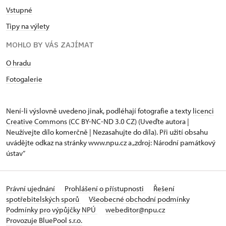
Vstupné
Tipy na výlety
MOHLO BY VÁS ZAJÍMAT
O hradu
Fotogalerie
Není-li výslovně uvedeno jinak, podléhají fotografie a texty
licenci
Creative Commons
(CC BY-NC-ND 3.0 CZ) (Uveďte autora |
Neužívejte dílo komerčně | Nezasahujte do díla). Při užití obsahu
uvádějte odkaz na stránky www.npu.cz a „zdroj: Národní památkový
ústav“
Právní ujednání
Prohlášení o přístupnosti
Řešení
spotřebitelských sporů
Všeobecné obchodní podmínky
Podmínky pro výpůjčky NPÚ
webeditor@npu.cz
Provozuje BluePool s.r.o.