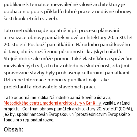
publikace k tematice meziválečné vilové architektury je
obohacen o popis příkladů dobré praxe z nedávné obnovy
šesti konkrétních staveb.
Tato metodika najde uplatnění při procesu plánování
a realizace obnovy památek vilové architektury 20. a 30. let
20. století. Poslouží památkářům Národního památkového
ústavu, obcí s rozšířenou působností i krajských úřadů.
Stejně dobře ale může pomoci také vlastníkům a správcům
meziválečných vil, a to bez ohledu na skutečnost, zda jimi
spravované stavby byly prohlášeny kulturními památkami.
Užitečné informace mohou v publikaci najít také
projektanti a dodavatelé stavebních prací.
Tato odborná metodika Národního památkového ústavu,
Metodického centra moderní architektury v Brně
vznikla v rámci
projektu „Centrum obnovy památek architektury 20. století“ (COPA),
jež byl spolufinancován Evropskou unií prostřednictvím Evropského
fondu pro regionální rozvoj.
Obsah: