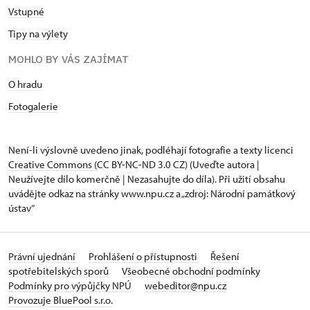
Vstupné
Tipy na výlety
MOHLO BY VÁS ZAJÍMAT
O hradu
Fotogalerie
Není-li výslovně uvedeno jinak, podléhají fotografie a texty
licenci
Creative Commons
(CC BY-NC-ND 3.0 CZ) (Uveďte autora |
Neužívejte dílo komerčně | Nezasahujte do díla). Při užití obsahu
uvádějte odkaz na stránky www.npu.cz a „zdroj: Národní památkový
ústav“
Právní ujednání
Prohlášení o přístupnosti
Řešení
spotřebitelských sporů
Všeobecné obchodní podmínky
Podmínky pro výpůjčky NPÚ
webeditor@npu.cz
Provozuje BluePool s.r.o.