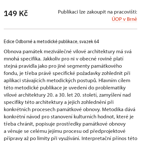
Publikaci lze zakoupit na pracovišti:
149 Kč
ÚOP v Brně
Edice Odborné a metodické publikace, svazek 64
Obnova památek meziválečné vilové architektury má svá
mnohá specifika. Jakkoliv pro ni v obecné rovině platí
stejná pravidla jako pro jiné segmenty památkového
fondu, je třeba právě specifické požadavky zohlednit při
aplikaci stávajících metodických postupů. Hlavním cílem
této metodické publikace je uvedení do problematiky
vilové architektury 20. a 30. let 20. století, zamyšlení nad
specifiky této architektury a jejich zohlednění při
konkrétních procesech památkové obnovy. Metodika dává
konkrétní návod pro stanovení kulturních hodnot, které je
třeba chránit, popisuje prostředky památkové obnovy
a věnuje se celému jejímu procesu od předprojektové
přípravy až po limity při využívání. Interpretační přínos této