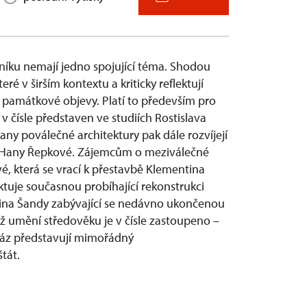
čníku nemají jedno spojující téma. Shodou
ré v širším kontextu a kriticky reflektují
památkové objevy. Platí to především pro
v čísle představen ve studiích Rostislava
y poválečné architektury pak dále rozvíjejí
é a Hany Řepkové. Zájemcům o meziválečné
é, která se vrací k přestavbě Klementina
uje současnou probíhající rekonstrukci
rtina Šandy zabývající se nedávno ukončenou
něž umění
st
ředověku je v čísle zastoupeno –
ráz představují mimořádný
tát.