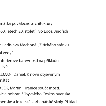
mátka poválečné architektury
. letech 20. století, Ivo Loos, Jindřich
 Ladislava Machoně: „Z tichého stánku
ní vědy“
teriérové barevnosti na příkladu
elivě
ZEMAN, Daniel: K nově objeveným
nštát
ŠEK, Martin: Hranice současnosti.
nic a pohraničí bývalého Československa
ěnské a loketské varhanářské školy. Příklad