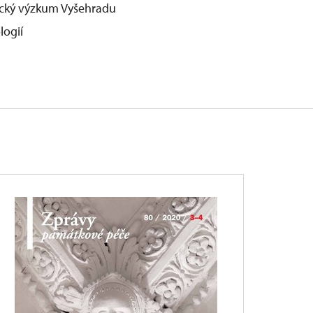
gický výzkum Vyšehradu
logií