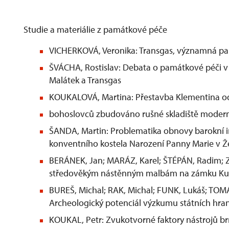
Studie a materiálie z památkové péče
VICHERKOVÁ, Veronika: Transgas, významná pa
ŠVÁCHA, Rostislav: Debata o památkové péči v 60
Malátek a Transgas
KOUKALOVÁ, Martina: Přestavba Klementina od
bohoslovců zbudováno rušné skladiště moder
ŠANDA, Martin: Problematika obnovy barokní in
konventního kostela Narození Panny Marie v Ž
BERÁNEK, Jan; MARÁZ, Karel; ŠTÉPÁN, Radim; 
středověkým nástěnným malbám na zámku Ku
BUREŠ, Michal; RAK, Michal; FUNK, Lukáš; TOMÁ
Archeologický potenciál výzkumu státních hra
KOUKAL, Petr: Zvukotvorné faktory nástrojů brn