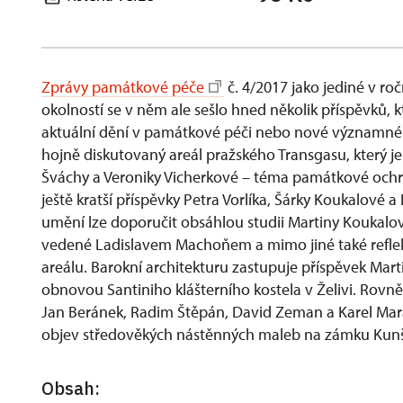
Zprávy památkové péče
č. 4/2017 jako jediné v ro
okolností se v něm ale sešlo hned několik příspěvků, kte
aktuální dění v památkové péči nebo nové významné 
hojně diskutovaný areál pražského Transgasu, který je 
Šváchy a Veroniky Vicherkové – téma památkové ochran
ještě kratší příspěvky Petra Vorlíka, Šárky Koukalov
umění lze doporučit obsáhlou studii Martiny Koukalov
vedené Ladislavem Machoňem a mimo jiné také reflekt
areálu. Barokní architekturu zastupuje příspěvek Ma
obnovou Santiniho klášterního kostela v Želivi. Rov
Jan Beránek, Radim Ště
pá
n, David Zeman a Karel Ma
objev
st
ředověkých ná
st
ěnných maleb na zámku Kunš
Obsah: