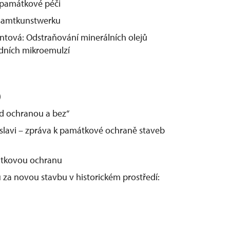
í památkové péči
esamtkunstwerku
ntová: Odstraňování minerálních olejů
odních mikroemulzí
)
od ochranou a bez“
slavi – zpráva k památkové ochraně staveb
mátkovou ochranu
 za novou stavbu v historickém prostředí: