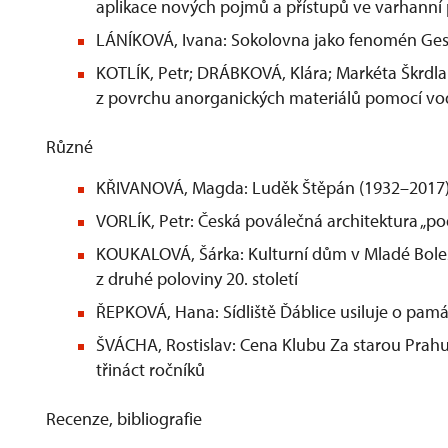
aplikace nových pojmů a přístupů ve varhann
LÁNÍKOVÁ, Ivana: Sokolovna jako fenomén G
KOTLÍK, Petr; DRÁBKOVÁ, Klára; Markéta Škrdla
z povrchu anorganických materiálů pomocí v
Různé
KŘIVANOVÁ, Magda: Luděk Štěpán (1932–2017
VORLÍK, Petr: Česká poválečná architektura „p
KOUKALOVÁ, Šárka: Kulturní dům v Mladé Bole
z druhé poloviny 20. století
ŘEPKOVÁ, Hana: Sídliště Ďáblice usiluje o pa
ŠVÁCHA, Rostislav: Cena Klubu Za starou Prahu
třináct ročníků
Recenze, bibliografie