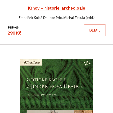
Krnov – historie, archeologie
František Kolář, Dalibor Prix, Michal Zezula (edd.)
585 Kč
DETAIL
290 Kč