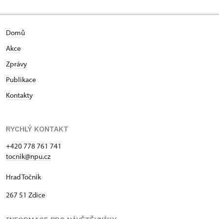
Domů
Akce
Zprávy
Publikace
Kontakty
RYCHLÝ KONTAKT
+420 778 761 741
tocnik@npu.cz
Hrad Točník
267 51 Zdice