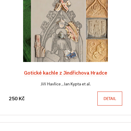
Gotické kachle z Jindřichova Hradce
Jiří Havlice , Jan Kypta et al.
250 Kč
DETAIL