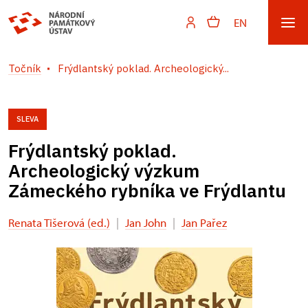
EN
Točník
Frýdlantský poklad. Archeologický...
SLEVA
Frýdlantský poklad.
Archeologický výzkum
Zámeckého rybníka ve Frýdlantu
Renata Tišerová (ed.)
|
Jan John
|
Jan Pařez