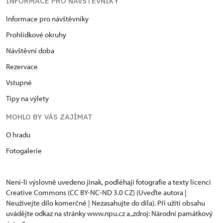
INFORMACE PRO NÁVŠTĚVNÍKY
Informace pro návštěvníky
Prohlídkové okruhy
Návštěvní dob
a
Rezervace
Vstupné
Tipy na výlety
MOHLO BY VÁS ZAJÍMAT
O hradu
Fotogalerie
Není-li výslovně uvedeno jinak, podléhají fotografie a texty
licenci
Creative Commons
(CC BY-NC-ND 3.0 CZ) (Uveďte autora |
Neužívejte dílo komerčně | Nezasahujte do díla). Při užití obsahu
uvádějte odkaz na stránky www.npu.cz a „zdroj: Národní památkový