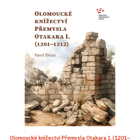
Olomoucké knížectví Přemysla Otakara I. (1201–