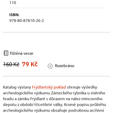
110
ISBN:
978-80-87810-26-2
Tištěná verze
79 Kč
160 Kč
Rozebráno
Katalog výstavy
Frýdlantský poklad
shrnuje výsledky
archeologického výzkumu Zámeckého rybníka u státního
hradu a zámku Frýdlant s důrazem na nález mincovního
depotu z období třicetileté války. Kromě popisu průběhu
archeologického výzkumu obsahuje podrobnou archivní