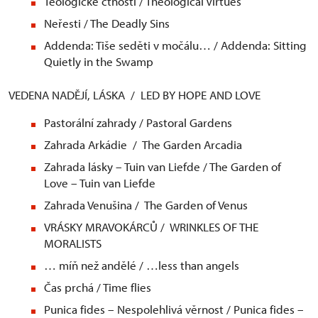
Teologické ctnosti / Theological Virtues
Neřesti / The Deadly Sins
Addenda: Tiše seděti v močálu… / Addenda: Sitting
Quietly in the Swamp
VEDENA NADĚJÍ, LÁSKA / LED BY HOPE AND LOVE
Pastorální zahrady / Pastoral Gardens
Zahrada Arkádie / The Garden Arcadia
Zahrada lásky – Tuin van Liefde / The Garden of
Love – Tuin van Liefde
Zahrada Venušina / The Garden of Venus
VRÁSKY MRAVOKÁRCŮ / WRINKLES OF THE
MORALISTS
… míň než andělé / …less than angels
Čas prchá / Time flies
Punica fides – Nespolehlivá věrnost / Punica fides –