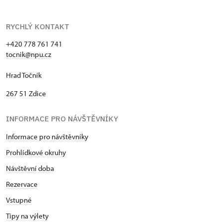
RYCHLÝ KONTAKT
+420 778 761 741
tocnik@npu.cz
Hrad Točník
267 51 Zdice
INFORMACE PRO NÁVŠTĚVNÍKY
Informace pro návštěvníky
Prohlídkové okruhy
Návštěvní dob
a
Rezervace
Vstupné
Tipy na výlety