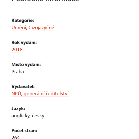
Kategorie:
Umění
,
Cizojazyčné
Rok vydání:
2018
Místo vydání:
Praha
Vydavatel:
NPÚ, generální ředitelství
Jazyk:
anglicky, česky
Počet stran:
264