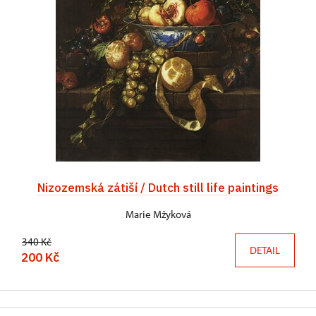
Nizozemská zátiší / Dutch still life paintings
Marie Mžyková
340 Kč
DETAIL
200 Kč