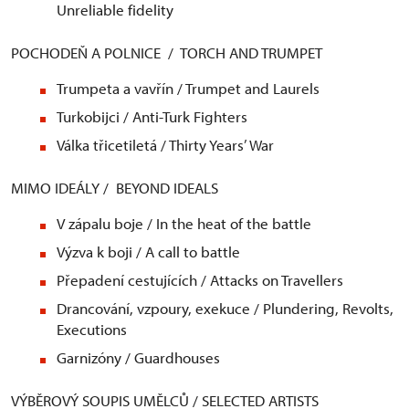
Unreliable fidelity
POCHODEŇ A POLNICE / TORCH AND TRUMPET
Trumpeta a vavřín / Trumpet and Laurels
Turkobijci / Anti-Turk Fighters
Válka třicetiletá / Thirty Years’ War
MIMO IDEÁLY / BEYOND IDEALS
V zápalu boje / In the heat of the battle
Výzva k boji / A call to battle
Přepadení cestujících / Attacks on Travellers
Drancování, vzpoury, exekuce / Plundering, Revolts,
Executions
Garnizóny / Guardhouses
VÝBĚROVÝ SOUPIS UMĚLCŮ / SELECTED ARTISTS