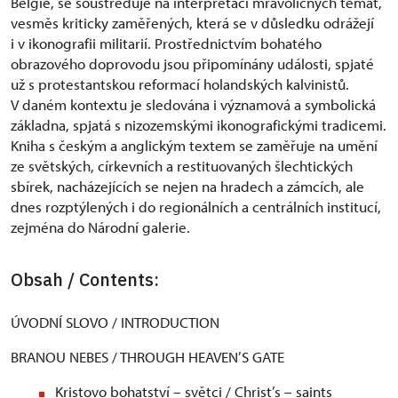
Belgie, se soustřeďuje na interpretaci mravoličných témat,
vesměs kriticky zaměřených, která se v důsledku odrážejí
i v ikonografii militarií. Prostřednictvím bohatého
obrazového doprovodu jsou připomínány události, spjaté
už s protestantskou reformací holandských kalvinistů.
V daném kontextu je sledována i významová a symbolická
základna, spjatá s nizozemskými ikonografickými tradicemi.
Kniha s českým a anglickým textem se zaměřuje na umění
ze světských, církevních a restituovaných šlechtických
sbírek, nacházejících se nejen na hradech a zámcích, ale
dnes rozptýlených i do regionálních a centrálních institucí,
zejména do Národní galerie.
Obsah / Contents:
ÚVODNÍ SLOVO / INTRODUCTION
BRANOU NEBES / THROUGH HEAVEN’S GATE
Kristovo bohatství – světci / Christ’s – saints