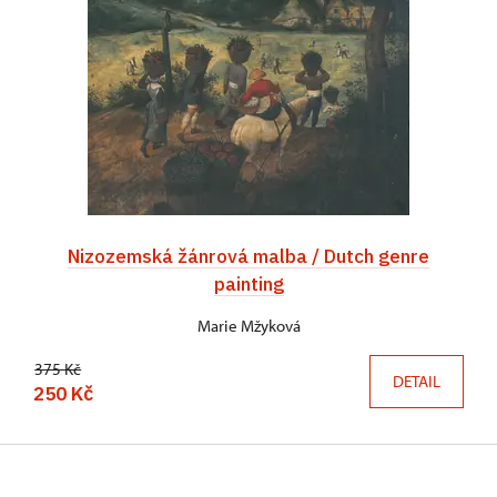
Nizozemská žánrová malba / Dutch genre
painting
Marie Mžyková
375 Kč
DETAIL
250 Kč