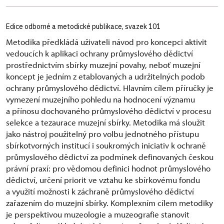
Edice odborné a metodické publikace, svazek 101
Metodika předkládá uživateli návod pro koncepci aktivit
vedoucích k aplikaci ochrany průmyslového dědictví
prostřednictvím sbírky muzejní povahy, neboť muzejní
koncept je jedním z etablovaných a udržitelných podob
ochrany průmyslového dědictví. Hlavním cílem příručky je
vymezení muzejního pohledu na hodnocení významu
a přínosu dochovaného průmyslového dědictví v procesu
selekce a tezaurace muzejní sbírky. Metodika má sloužit
jako nástroj použitelný pro volbu jednotného přístupu
sbírkotvorných institucí i soukromých iniciativ k ochraně
průmyslového dědictví za podmínek definovaných českou
právní praxí: pro vědomou definici hodnot průmyslového
dědictví, určení priorit ve vztahu ke sbírkovému fondu
a využití možnosti k záchraně průmyslového dědictví
zařazením do muzejní sbírky. Komplexním cílem metodiky
je perspektivou muzeologie a muzeografie stanovit