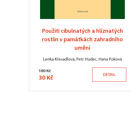
Použití cibulnatých a hlíznatých
rostlin v památkách zahradního
umění
Lenka Křesadlová, Petr Hudec, Hana Poková
180 Kč
DETAIL
30 Kč