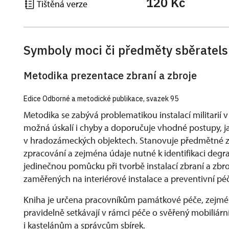
120 Kč
Tištěná verze
Symboly moci či předměty sběratel
Metodika prezentace zbraní a zbroje
Edice Odborné a metodické publikace, svazek 95
Metodika se zabývá problematikou instalací militarií 
možná úskalí i chyby a doporučuje vhodné postupy, j
v hradozámeckých objektech. Stanovuje předmětné zař
zpracování a zejména údaje nutné k identifikaci degr
jedinečnou pomůcku při tvorbě instalací zbraní a zbro
zaměřených na interiérové instalace a preventivní péči
Kniha je určena pracovníkům památkové péče, zejména
pravidelně setkávají v rámci péče o svěřený mobiliárn
i kastelánům a správcům sbírek.