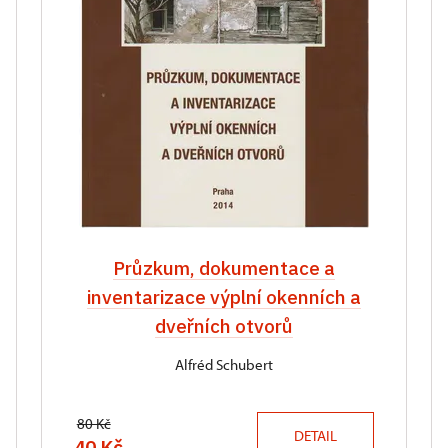
Průzkum, dokumentace a
inventarizace výplní okenních a
dveřních otvorů
Alfréd Schubert
80 Kč
DETAIL
40 Kč