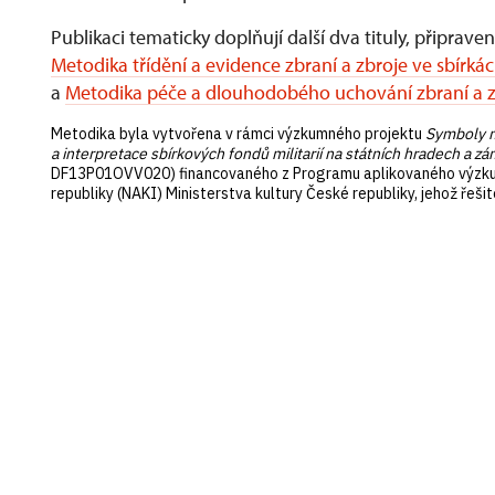
Publikaci tematicky doplňují další dva tituly, připra
Metodika třídění a evidence zbraní a zbroje ve sbír
a
Metodika péče a dlouhodobého uchování zbraní a z
Metodika byla vytvořena v rámci výzkumného projektu
Symboly m
a interpretace sbírkových fondů militarií na státních hradech a
DF13P01OVV020) financovaného z Programu aplikovaného výzkumu 
republiky (NAKI) Ministerstva kultury České republiky, jehož řeš