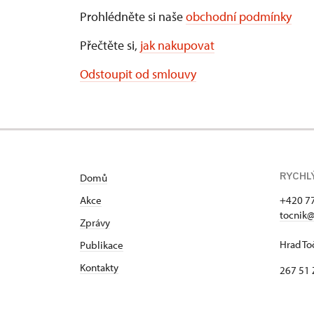
Prohlédněte si naše
obchodní podmínky
Přečtěte si,
jak nakupovat
Odstoupit od smlouvy
RYCHL
Domů
Akce
+420 7
tocnik@
Zprávy
Hrad To
Publikace
Kontakty
267 51 