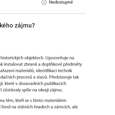
Nedostupné
ského zájmu?
v historických objektech. Upozorňuje na
ak instalovat zbraně a doplňkové předměty
azení materiálů, identifikaci technik
adačních procesů a stavů. Představuje tak
jí, které v dosavadních publikacích
 zůstávaly spíše na okraji zájmu.
 těm, kteří se s tímto materiálem
í fond na státních hradech a zámcích, ale