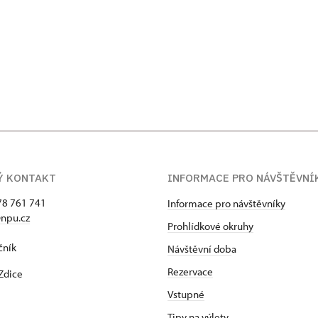
Ý KONTAKT
INFORMACE PRO NÁVŠTĚVNÍ
78 761 741
Informace pro návštěvníky
npu.cz
Prohlídkové okruhy
čník
Návštěvní dob
a
Rezervace
Zdice
Vstupné
Tipy na výlety