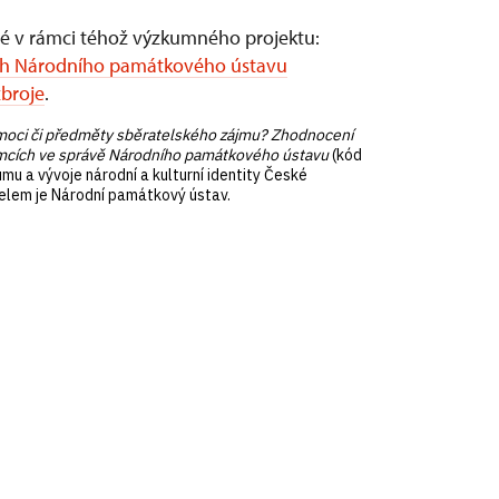
vené v rámci téhož výzkumného projektu:
kách Národního památkového ústavu
broje
.
oci či předměty sběratelského zájmu? Zhodnocení
 zámcích ve správě Národního památkového ústavu
(kód
a vývoje národní a kulturní identity České
itelem je Národní památkový ústav.