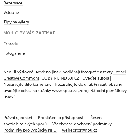
Rezervace
Vstupné
Tipy na výlety
MOHLO BY VÁS ZAJÍMAT
O hradu
Fotogalerie
Není-li výslovně uvedeno jinak, podléhají fotografie a texty
licenci
Creative Commons
(CC BY-NC-ND 3.0 CZ) (Uveďte autora |
Neužívejte dílo komerčně | Nezasahujte do díla). Při užití obsahu
uvádějte odkaz na stránky www.npu.cz a „zdroj: Národní památkový
ústav“
Právní ujednání
Prohlášení o přístupnosti
Řešení
spotřebitelských sporů
Všeobecné obchodní podmínky
Podmínky pro výpůjčky NPÚ
webeditor@npu.cz