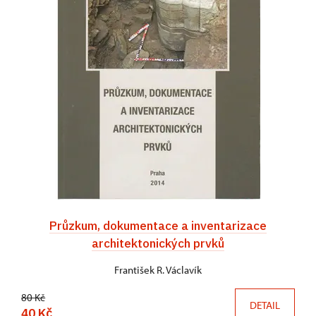
Průzkum, dokumentace a inventarizace
architektonických prvků
František R. Václavík
80 Kč
DETAIL
40 Kč