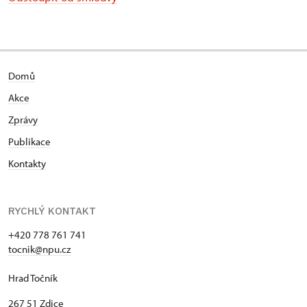
Domů
Akce
Zprávy
Publikace
Kontakty
RYCHLÝ KONTAKT
+420 778 761 741
tocnik@npu.cz
Hrad Točník
267 51 Zdice