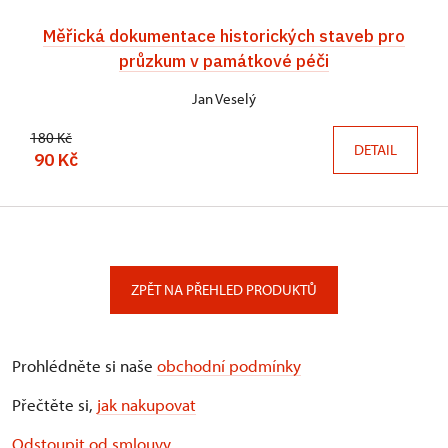
Měřická dokumentace historických staveb pro
průzkum v památkové péči
Jan Veselý
180 Kč
DETAIL
90 Kč
ZPĚT NA PŘEHLED PRODUKTŮ
Prohlédněte si naše
obchodní podmínky
Přečtěte si,
jak nakupovat
Odstoupit od smlouvy