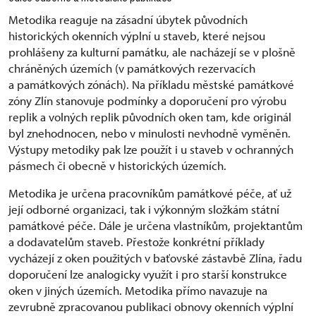
Metodika reaguje na zásadní úbytek původních
historických okenních výplní u staveb, které nejsou
prohlášeny za kulturní památku, ale nacházejí se v plošně
chráněných územích (v památkových rezervacích
a památkových zónách). Na příkladu městské památkové
zóny Zlín stanovuje podmínky a doporučení pro výrobu
replik a volných replik původních oken tam, kde originál
byl znehodnocen, nebo v minulosti nevhodně vyměněn.
Výstupy metodiky pak lze použít i u staveb v ochranných
pásmech či obecně v historických územích.
Metodika je určena pracovníkům památkové péče, ať už
její odborné organizaci, tak i výkonným složkám státní
památkové péče. Dále je určena vlastníkům, projektantům
a dodavatelům staveb. Přestože konkrétní příklady
vycházejí z oken použitých v baťovské zástavbě Zlína, řadu
doporučení lze analogicky využít i pro starší konstrukce
oken v jiných územích. Metodika přímo navazuje na
zevrubně zpracovanou publikaci obnovy okenních výplní