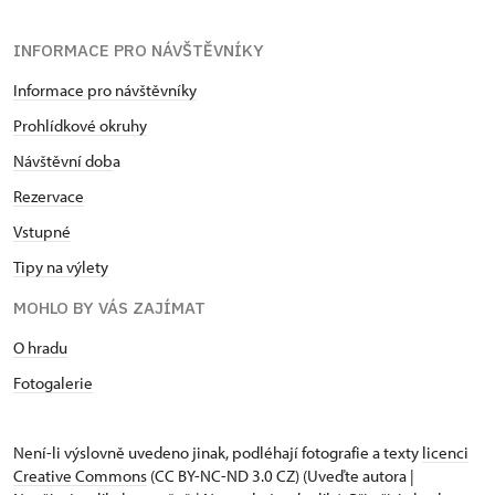
INFORMACE PRO NÁVŠTĚVNÍKY
Informace pro návštěvníky
Prohlídkové okruhy
Návštěvní dob
a
Rezervace
Vstupné
Tipy na výlety
MOHLO BY VÁS ZAJÍMAT
O hradu
Fotogalerie
Není-li výslovně uvedeno jinak, podléhají fotografie a texty
licenci
Creative Commons
(CC BY-NC-ND 3.0 CZ) (Uveďte autora |