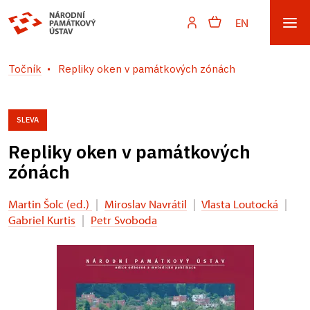
EN
Točník
Repliky oken v památkových zónách
SLEVA
Repliky oken v památkových
zónách
Martin Šolc (ed.)
|
Miroslav Navrátil
|
Vlasta Loutocká
|
Gabriel Kurtis
|
Petr Svoboda