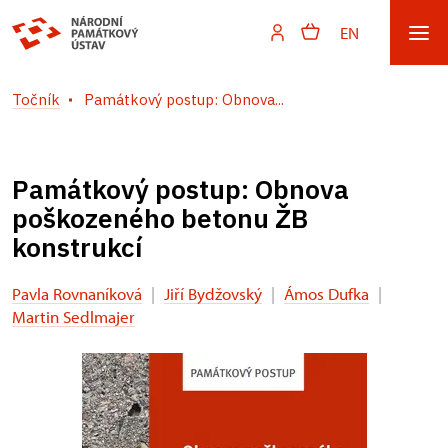
EN
Točník
Památkový postup: Obnova...
Památkový postup: Obnova
poškozeného betonu ŽB
konstrukcí
Pavla Rovnaníková
|
Jiří Bydžovský
|
Ámos Dufka
|
Martin Sedlmajer