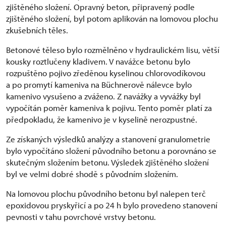
zjištěného složení. Opravný beton, připravený podle
zjištěného složení, byl potom aplikován na lomovou plochu
zkušebních těles.
Betonové těleso bylo rozmělněno v hydraulickém lisu, větší
kousky roztlučeny kladivem. V navážce betonu bylo
rozpuštěno pojivo zředěnou kyselinou chlorovodíkovou
a po promytí kameniva na Büchnerově nálevce bylo
kamenivo vysušeno a zváženo. Z navážky a vyvážky byl
vypočítán poměr kameniva k pojivu. Tento poměr platí za
předpokladu, že kamenivo je v kyselině nerozpustné.
Ze získaných výsledků analýzy a stanovení granulometrie
bylo vypočítáno složení původního betonu a porovnáno se
skutečným složením betonu. Výsledek zjištěného složení
byl ve velmi dobré shodě s původním složením.
Na lomovou plochu původního betonu byl nalepen terč
epoxidovou pryskyřicí a po 24 h bylo provedeno stanovení
pevnosti v tahu povrchové vrstvy betonu.