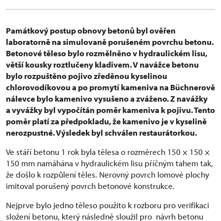
Památkový postup obnovy betonů byl ověřen
laboratorně na simulovaně porušeném povrchu betonu.
Betonové těleso bylo rozmělněno v hydraulickém lisu,
větší kousky roztlučeny kladivem. V navážce betonu
bylo rozpuštěno pojivo zředěnou kyselinou
chlorovodíkovou a po promytí kameniva na Büchnerově
nálevce bylo kamenivo vysušeno a zváženo. Z navážky
a vyvážky byl vypočítán poměr kameniva k pojivu. Tento
poměr platí za předpokladu, že kamenivo je v kyselině
nerozpustné. Výsledek byl schválen restaurátorkou.
Ve stáří betonu 1 rok byla tělesa o rozměrech 150 × 150 ×
150 mm namáhána v hydraulickém lisu příčným tahem tak,
že došlo k rozpůlení těles. Nerovný povrch lomové plochy
imitoval porušený povrch betonové konstrukce.
Nejprve bylo jedno těleso použito k rozboru pro verifikaci
složení betonu, který následně sloužil pro návrh betonu