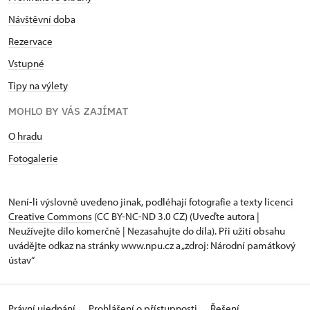
Návštěvní dob
a
Rezervace
Vstupné
Tipy na výlety
MOHLO BY VÁS ZAJÍMAT
O hradu
Fotogalerie
Není-li výslovně uvedeno jinak, podléhají fotografie a texty
licenci
Creative Commons
(CC BY-NC-ND 3.0 CZ) (Uveďte autora |
Neužívejte dílo komerčně | Nezasahujte do díla). Při užití obsahu
uvádějte odkaz na stránky www.npu.cz a „zdroj: Národní památkový
ústav“
Právní ujednání
Prohlášení o přístupnosti
Řešení