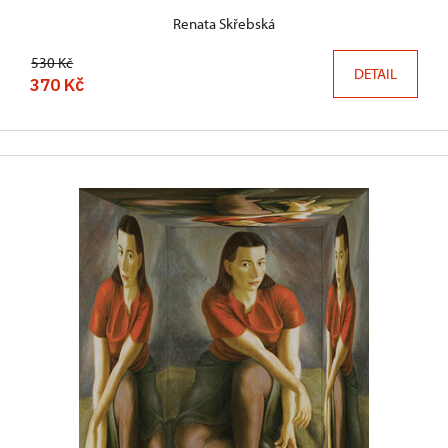
Renata Skřebská
530 Kč
DETAIL
370 Kč