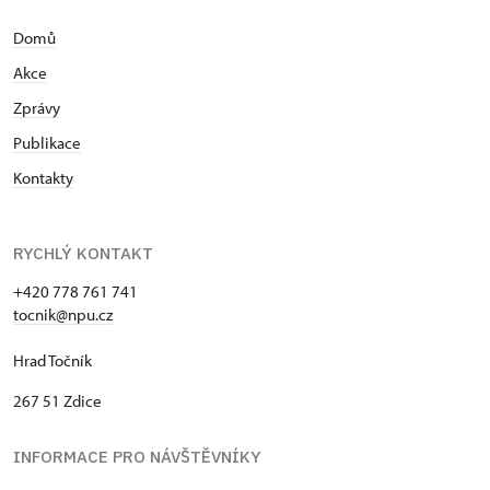
Domů
Akce
Zprávy
Publikace
Kontakty
RYCHLÝ KONTAKT
+420 778 761 741
tocnik@npu.cz
Hrad Točník
267 51 Zdice
INFORMACE PRO NÁVŠTĚVNÍKY