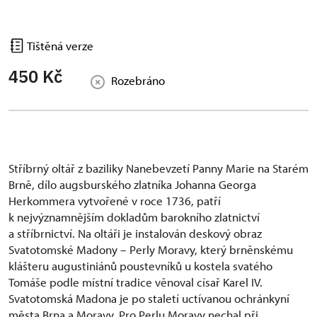
Tištěná verze
450 Kč
Rozebráno
Stříbrný oltář z baziliky Nanebevzetí Panny Marie na Starém
Brně, dílo augsburského zlatníka Johanna Georga
Herkommera vytvořené v roce 1736, patří
k nejvýznamnějším dokladům barokního zlatnictví
a stříbrnictví. Na oltáři je instalován deskový obraz
Svatotomské Madony – Perly Moravy, který brněnskému
klášteru augustiniánů poustevníků u kostela svatého
Tomáše podle místní tradice věnoval císař Karel IV.
Svatotomská Madona je po staletí uctívanou ochránkyní
města Brna a Moravy. Pro Perlu Moravy nechal při