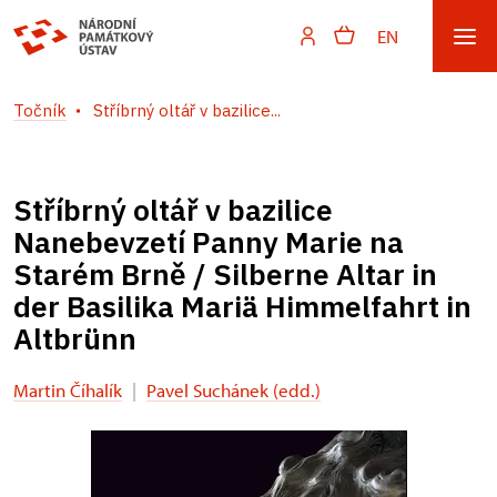
EN
Točník
Stříbrný oltář v bazilice...
Stříbrný oltář v bazilice
Nanebevzetí Panny Marie na
Starém Brně / Silberne Altar in
der Basilika Mariä Himmelfahrt in
Altbrünn
Martin Číhalík
|
Pavel Suchánek (edd.)