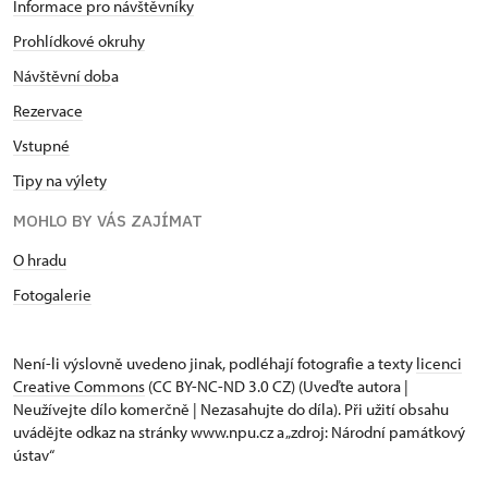
Informace pro návštěvníky
Prohlídkové okruhy
Návštěvní dob
a
Rezervace
Vstupné
Tipy na výlety
MOHLO BY VÁS ZAJÍMAT
O hradu
Fotogalerie
Není-li výslovně uvedeno jinak, podléhají fotografie a texty
licenci
Creative Commons
(CC BY-NC-ND 3.0 CZ) (Uveďte autora |
Neužívejte dílo komerčně | Nezasahujte do díla). Při užití obsahu
uvádějte odkaz na stránky www.npu.cz a „zdroj: Národní památkový
ústav“