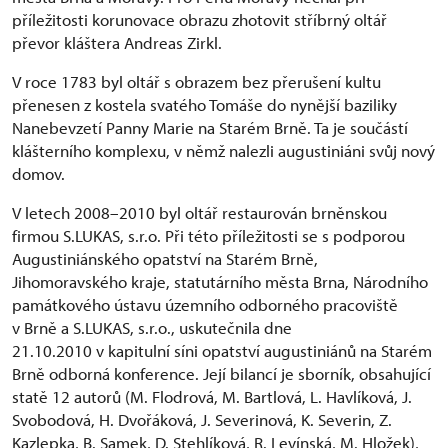
příležitosti korunovace obrazu zhotovit stříbrný oltář
převor kláštera Andreas Zirkl.
V roce 1783 byl oltář s obrazem bez přerušení kultu
přenesen z kostela svatého Tomáše do nynější baziliky
Nanebevzetí Panny Marie na Starém Brně. Ta je součástí
klášterního komplexu, v němž nalezli augustiniáni svůj nový
domov.
V letech 2008–2010 byl oltář restaurován brněnskou
firmou S.LUKAS, s.r.o. Při této příležitosti se s podporou
Augustiniánského opatství na Starém Brně,
Jihomoravského kraje, statutárního města Brna, Národního
památkového ústavu územního odborného pracoviště
v Brně a S.LUKAS, s.r.o., uskutečnila dne
21.10.2010 v kapitulní síni opatství augustiniánů na Starém
Brně odborná konference. Její bilancí je sborník, obsahující
statě 12 autorů (M. Flodrová, M. Bartlová, L. Havlíková, J.
Svobodová, H. Dvořáková, J. Severinová, K. Severin, Z.
Kazlepka, B. Samek, D. Stehlíková, R. Levínská, M. Hložek),