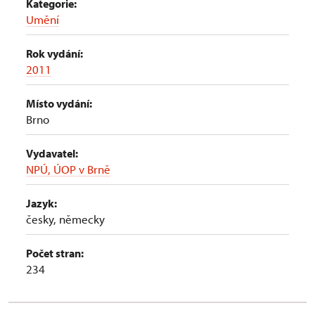
Kategorie:
Umění
Rok vydání:
2011
Místo vydání:
Brno
Vydavatel:
NPÚ, ÚOP v Brně
Jazyk:
česky, německy
Počet stran:
234