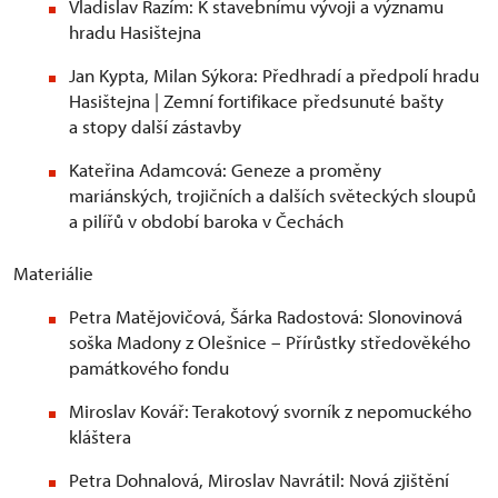
Vladislav Razím: K stavebnímu vývoji a významu
hradu Hasištejna
Jan Kypta, Milan Sýkora: Předhradí a předpolí hradu
Hasištejna | Zemní fortifikace předsunuté bašty
a stopy další zástavby
Kateřina Adamcová: Geneze a proměny
mariánských, trojičních a dalších světeckých sloupů
a pilířů v období baroka v Čechách
Materiálie
Petra Matějovičová, Šárka Radostová: Slonovinová
soška Madony z Olešnice – Přírůstky středověkého
památkového fondu
Miroslav Kovář: Terakotový svorník z nepomuckého
kláštera
Petra Dohnalová, Miroslav Navrátil: Nová zjištění