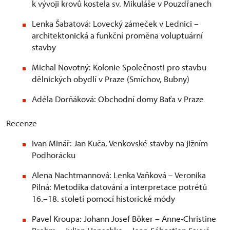
k vývoji krovů kostela sv. Mikuláše v Pouzdřanech
Lenka Šabatová: Lovecký zámeček v Lednici –
architektonická a funkční proměna voluptuární
stavby
Michal Novotný: Kolonie Společnosti pro stavbu
dělnických obydlí v Praze (Smíchov, Bubny)
Adéla Dorňáková: Obchodní domy Baťa v Praze
Recenze
Ivan Minář: Jan Kuča, Venkovské stavby na jižním
Podhorácku
Alena Nachtmannová: Lenka Vaňková – Veronika
Pilná: Metodika datování a interpretace potrétů
16.–18. století pomocí historické módy
Pavel Kroupa: Johann Josef Böker – Anne-Christine