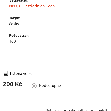
Vydavatel:
NPÚ, ÚOP středních Čech
Jazyk:
česky
Počet stran:
160
Tištěná verze
200 Kč
Nedostupné
Publikaci lze zakoupit na pracovišti: