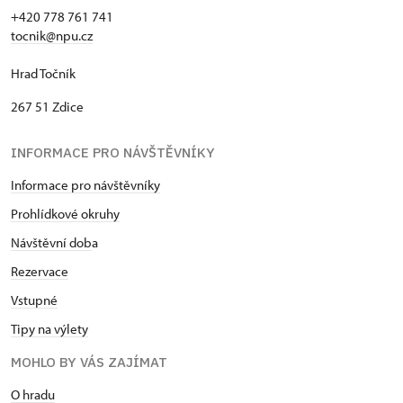
+420 778 761 741
tocnik@npu.cz
Hrad Točník
267 51 Zdice
INFORMACE PRO NÁVŠTĚVNÍKY
Informace pro návštěvníky
Prohlídkové okruhy
Návštěvní dob
a
Rezervace
Vstupné
Tipy na výlety
MOHLO BY VÁS ZAJÍMAT
O hradu