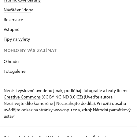
Návštěvní dob
a
Rezervace
Vstupné
Tipy na výlety
MOHLO BY VÁS ZAJÍMAT
O hradu
Fotogalerie
Není-li výslovně uvedeno jinak, podléhají fotografie a texty
licenci
Creative Commons
(CC BY-NC-ND 3.0 CZ) (Uveďte autora |
Neužívejte dílo komerčně | Nezasahujte do díla). Při užití obsahu
uvádějte odkaz na stránky www.npu.cz a „zdroj: Národní památkový
ústav“