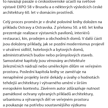
to navazují pasáže o československé účasti na světové
výstavě EXPO 58 v Bruselu a o některých výsledcích české
architektury 60. let v domácím prostředí.
Celý proces proměn je v druhé polovině knihy doložen na
příkladu Ostravy a Ostravska. Z přelomu 50. a 60. let kniha
prezentuje realizace výstavních pavilonů, interiérů
restaurací, kin, prodejen a obchodních domů. V další části
jsou doloženy příklady, jak se pozdní modernismus projevil
v utváření sídlišť, hotelových a bytových domů,
administrativních budov nebo průmyslových staveb.
Samostatné kapitoly jsou věnovány architektuře
železničních nádraží nebo uměleckým dílům ve veřejném
prostoru. Poslední kapitola knihy se zaměřuje na
nenaplněné projekty šesté dekády a úvahy o hodnotách
tehdejší architektury i výtvarného umění v širším
evropském kontextu. Závěrem autor zdůrazňuje nutnost
památkové ochrany vybraných příkladů architektury,
urbanismu a výtvarných děl ve veřejném prostoru
a poukazuje na potřebu soustavnějšího výzkumu