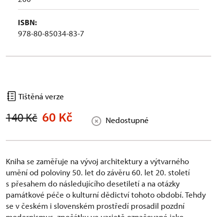
ISBN:
978-80-85034-83-7
Tištěná verze
60 Kč
140 Kč
Nedostupné
Kniha se zaměřuje na vývoj architektury a výtvarného
umění od poloviny 50. let do závěru 60. let 20. století
s přesahem do následujícího desetiletí a na otázky
památkové péče o kulturní dědictví tohoto období. Tehdy
se v českém i slovenském prostředí prosadil pozdní
modernismus, zpočátku ve varietě označované jako