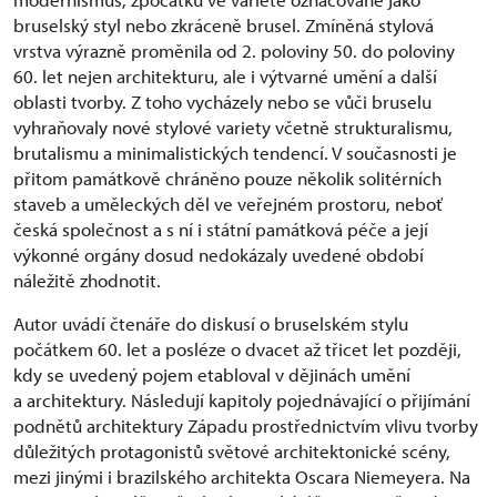
bruselský styl nebo zkráceně brusel. Zmíněná stylová
vrstva výrazně proměnila od 2. poloviny 50. do poloviny
60. let nejen architekturu, ale i výtvarné umění a další
oblasti tvorby. Z toho vycházely nebo se vůči bruselu
vyhraňovaly nové stylové variety včetně strukturalismu,
brutalismu a minimalistických tendencí. V současnosti je
přitom památkově chráněno pouze několik solitérních
staveb a uměleckých děl ve veřejném prostoru, neboť
česká společnost a s ní i státní památková péče a její
výkonné orgány dosud nedokázaly uvedené období
náležitě zhodnotit.
Autor uvádí čtenáře do diskusí o bruselském stylu
počátkem 60. let a posléze o dvacet až třicet let později,
kdy se uvedený pojem etabloval v dějinách umění
a architektury. Následují kapitoly pojednávající o přijímání
podnětů architektury Západu prostřednictvím vlivu tvorby
důležitých protagonistů světové architektonické scény,
mezi jinými i brazilského architekta Oscara Niemeyera. Na