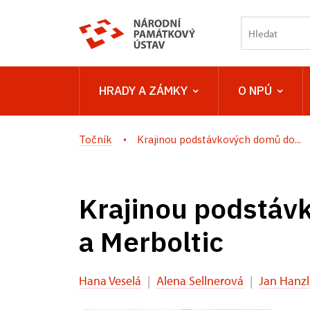
HRADY A ZÁMKY
O NPÚ
Točník
Krajinou podstávkových domů do...
Krajinou podstáv
a Merboltic
Hana Veselá
|
Alena Sellnerová
|
Jan Hanzl