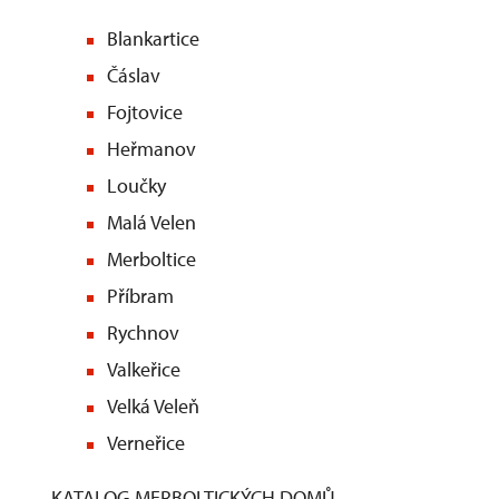
Blankartice
Čáslav
Fojtovice
Heřmanov
Loučky
Malá Velen
Merboltice
Příbram
Rychnov
Valkeřice
Velká Veleň
Verneřice
KATALOG MERBOLTICKÝCH DOMŮ