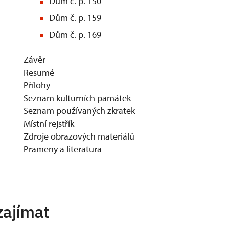
Dům č. p. 150
Dům č. p. 159
Dům č. p. 169
Závěr
Resumé
Přílohy
Seznam kulturních památek
Seznam používaných zkratek
Místní rejstřík
Zdroje obrazových materiálů
Prameny a literatura
zajímat