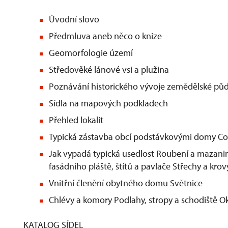
Úvodní slovo
Předmluva aneb něco o knize
Geomorfologie území
Středověké lánové vsi a plužina
Poznávání historického vývoje zemědělské pů
Sídla na mapových podkladech
Přehled lokalit
Typická zástavba obcí podstávkovými domy Co
Jak vypadá typická usedlost Roubení a mazani
fasádního pláště, štítů a pavlače Střechy a krov
Vnitřní členění obytného domu Světnice
Chlévy a komory Podlahy, stropy a schodiště O
KATALOG SÍDEL