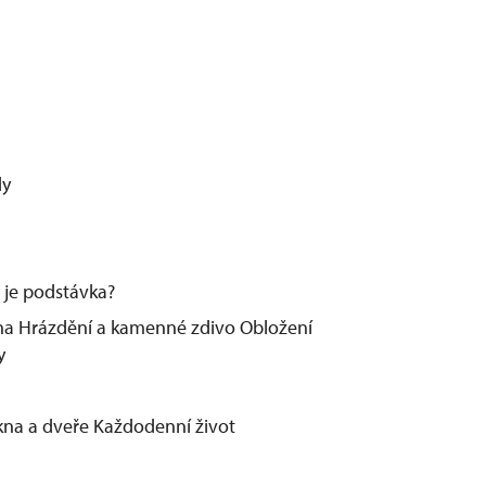
dy
 je podstávka?
na Hrázdění a kamenné zdivo Obložení
y
kna a dveře Každodenní život