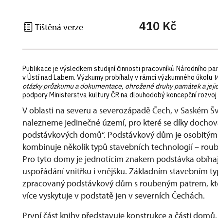
410 Kč
Tištěná verze
Publikace je výsledkem studijní činnosti pracovníků Národního 
v Ústí nad Labem. Výzkumy probíhaly v rámci výzkumného úkolu
V
otázky průzkumu a dokumentace, ohrožené druhy památek a jeji
podpory Ministerstva kultury ČR na dlouhodobý koncepční rozvo
V oblasti na severu a severozápadě Čech, v Saském Švý
nalezneme jedinečné území, pro které se díky dochova
podstávkových domů“. Podstávkový dům je osobitým t
kombinuje několik typů stavebních technologií – rou
Pro tyto domy je jednotícím znakem podstávka obíhajíc
uspořádání vnitřku i vnějšku. Základním stavebním ty
zpracovaný podstávkový dům s roubeným patrem, kte
více vyskytuje v podstatě jen v severních Čechách.
První část knihy představuje konstrukce a části domů.