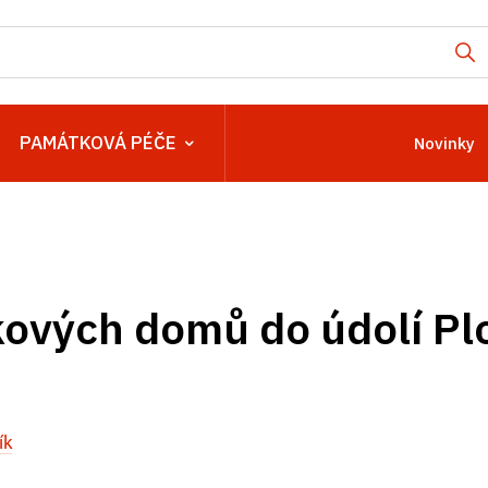
PAMÁTKOVÁ PÉČE
Novinky
kových domů do údolí Pl
ík