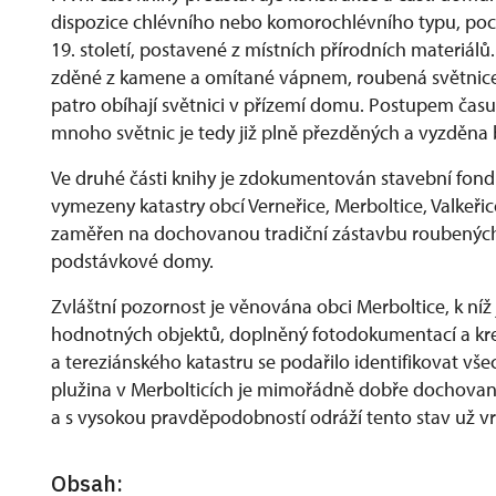
dispozice chlévního nebo komorochlévního typu, pocház
19. století, postavené z místních přírodních materiálů
zděné z kamene a omítané vápnem, roubená světnice 
patro obíhají světnici v přízemí domu. Postupem času
mnoho světnic je tedy již plně přezděných a vyzděna b
Ve druhé části knihy je zdokumentován stavební fond d
vymezeny katastry obcí Verneřice, Merboltice, Valkeř
zaměřen na dochovanou tradiční zástavbu roubenýc
podstávkové domy.
Zvláštní pozornost je věnována obci Merboltice, k níž j
hodnotných objektů, doplněný fotodokumentací a kres
a tereziánského katastru se podařilo identifikovat vše
plužina v Merbolticích je mimořádně dobře dochovaná
a s vysokou pravděpodobností odráží tento stav už v
Obsah: