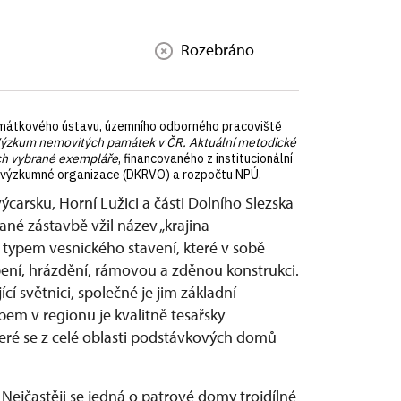
Rozebráno
památkového ústavu, územního odborného pracoviště
ýzkum nemovitých památek v ČR. Aktuální metodické
ch vybrané exempláře
, financovaného z institucionální
j výzkumné organizace (DKRVO) a rozpočtu NPÚ.
carsku, Horní Lužici a části Dolního Slezska
né zástavbě vžil název „krajina
ypem vesnického stavení, které v sobě
bení, hrázdění, rámovou a zděnou konstrukci.
í světnici, společné je jim základní
pem v regionu je kvalitně tesařsky
ré se z celé oblasti podstávkových domů
 Nejčastěji se jedná o patrové domy trojdílné