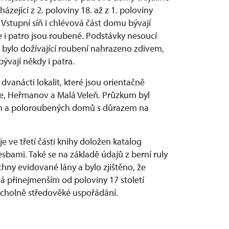
ející z 2. poloviny 18. až z 1. poloviny
. Vstupní síň i chlévová část domu bývají
i patro jsou roubené. Podstávky nesoucí
 bylo dožívající roubení nahrazeno zdivem,
ývají někdy i patra.
vanácti lokalit, které jsou orientačně
ice, Heřmanov a Malá Veleň. Průzkum byl
h a poloroubených domů s důrazem na
e ve třetí části knihy doložen katalog
bami. Také se na základě údajů z berní ruly
chny evidované lány a bylo zjištěno, že
 přinejmenším od poloviny 17 století
rcholně středověké uspořádání.