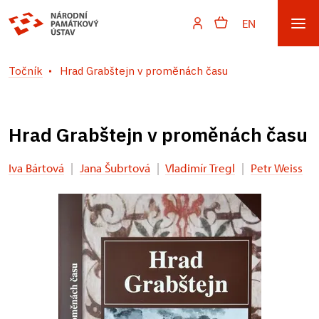
EN
Točník
Hrad Grabštejn v proměnách času
Hrad Grabštejn v proměnách času
Iva Bártová
|
Jana Šubrtová
|
Vladimír Tregl
|
Petr Weiss