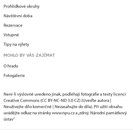
Prohlídkové okruhy
Návštěvní dob
a
Rezervace
Vstupné
Tipy na výlety
MOHLO BY VÁS ZAJÍMAT
O hradu
Fotogalerie
Není-li výslovně uvedeno jinak, podléhají fotografie a texty
licenci
Creative Commons
(CC BY-NC-ND 3.0 CZ) (Uveďte autora |
Neužívejte dílo komerčně | Nezasahujte do díla). Při užití obsahu
uvádějte odkaz na stránky www.npu.cz a „zdroj: Národní památkový
ústav“