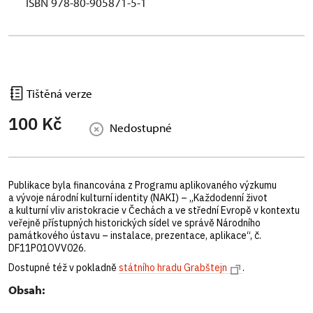
ISBN 978-80-905871-5-1
Tištěná verze
100 Kč
Nedostupné
Publikace byla financována z Programu aplikovaného výzkumu
a vývoje národní kulturní identity (NAKI) – „Každodenní život
a kulturní vliv aristokracie v Čechách a ve střední Evropě v kontextu
veřejně přístupných historických sídel ve správě Národního
památkového ústavu – instalace, prezentace, aplikace“, č.
DF11P01OVV026.
Dostupné též v pokladně
státního hradu Grabštejn
.
Obsah: