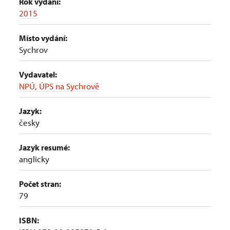
Rok vydání:
2015
Místo vydání:
Sychrov
Vydavatel:
NPÚ, ÚPS na Sychrově
Jazyk:
česky
Jazyk resumé:
anglicky
Počet stran:
79
ISBN: