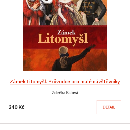
Zámek Litomyšl. Průvodce pro malé návštěvníky
Zdeňka Kalová
240 Kč
DETAIL