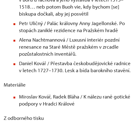
1518… neb potom Buoh vie, kdy bychom [se]
biskupa dočkali, aby jej posvětil
Petr Uličný / Palác královny Anny Jagellonské. Po
stopách zaniklé rezidence na Pražském hradě
Alena Nachtmannová / Luxusní interiér pozdní
renesance na Staré Městě pražském v zrcadle
pozůstalostních inventářů.
Daniel Kovář / Přestavba českobudějovické radnice
v letech 1727–1730. Lesk a bída barokního stavění.
Materiálie
Miroslav Kovář, Radek Bláha / K nálezu raně gotické
podpory v Hradci Králové
Z odborného tisku