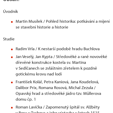
Úvodník
Martin Musílek / Pohled historika: potkávání a míjení
se stavební historie a historie
Studie
Radim Vrla / K nestarší podobě hradu Buchlova
Jan Veselý, Jan Kypta / Středověké a raně novověké
dřevěné konstrukce kostela sv. Martina
v Sedlčanech se zvláštním zřetelem k pozdně
gotickému krovu nad lodí
František Kolář, Petra Kaniová, Jana Koudelová,
Dalibor Prix, Romana Rosová, Michal Zezula /
Opavský hrad a středověké jádro tzv. Müllerova
domu čp. 1
Roman Lavička / Zapomenutý špitál sv. Alžběty
v Boru u Tachova a jeho výstavba v letech 1515–