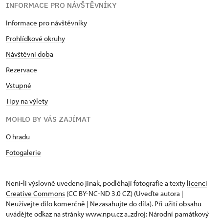
INFORMACE PRO NÁVŠTĚVNÍKY
Informace pro návštěvníky
Prohlídkové okruhy
Návštěvní dob
a
Rezervace
Vstupné
Tipy na výlety
MOHLO BY VÁS ZAJÍMAT
O hradu
Fotogalerie
Není-li výslovně uvedeno jinak, podléhají fotografie a texty
licenci
Creative Commons
(CC BY-NC-ND 3.0 CZ) (Uveďte autora |
Neužívejte dílo komerčně | Nezasahujte do díla). Při užití obsahu
uvádějte odkaz na stránky www.npu.cz a „zdroj: Národní památkový