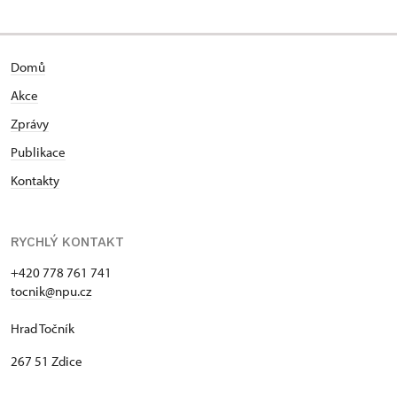
Domů
Akce
Zprávy
Publikace
Kontakty
RYCHLÝ KONTAKT
+420 778 761 741
tocnik@npu.cz
Hrad Točník
267 51 Zdice