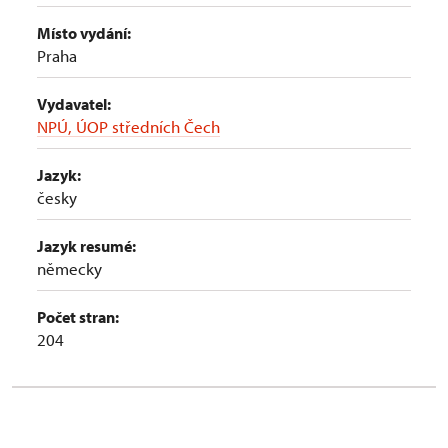
Místo vydání:
Praha
Vydavatel:
NPÚ, ÚOP středních Čech
Jazyk:
česky
Jazyk resumé:
německy
Počet stran:
204