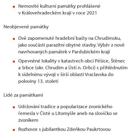
Nemovité kulturní památky prohlášené
v Královehradeckém kraji v roce 2021
Neobjevené památky
Dvě zapomenuté hradební bašty na Chrudimsku,
jako součásti parazitní obytné stavby. Výběr z nově
navrhovaných památek v Pardubickém kraji
Opevněné lokality v katastrech obcí Pěšice, Štěnec
a Srbce (okr. Chrudim a Ústí n. Orlicí) s přihlédnutím
k sídelnímu vývoji v širší oblasti Vraclavska do
poloviny 13. století
Lidé za památkami
Udržování tradice a popularizace zvonického
řemesla v Čisté u Litomyšle aneb na slovíčko se
zvoníkem
Rozhovor s jubilantkou Zdeňkou Paukrtovou