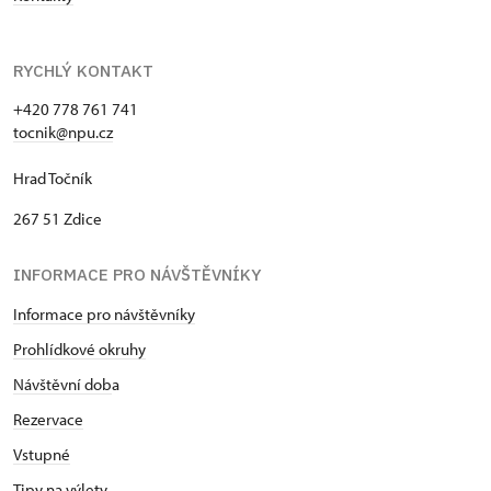
RYCHLÝ KONTAKT
+420 778 761 741
tocnik@npu.cz
Hrad Točník
267 51 Zdice
INFORMACE PRO NÁVŠTĚVNÍKY
Informace pro návštěvníky
Prohlídkové okruhy
Návštěvní dob
a
Rezervace
Vstupné
Tipy na výlety