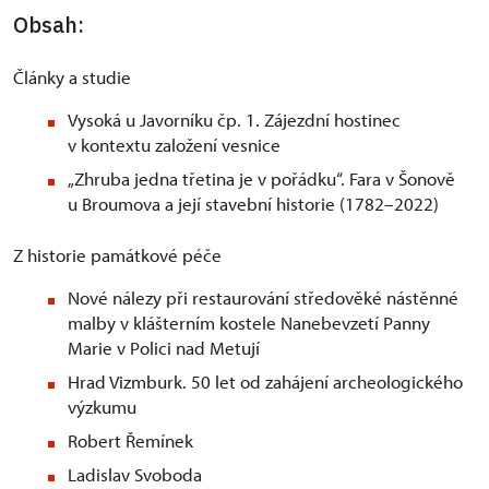
Obsah:
Články a studie
Vysoká u Javorníku čp. 1. Zájezdní hostinec
v kontextu založení vesnice
„Zhruba jedna třetina je v pořádku“. Fara v Šonově
u Broumova a její stavební historie (1782–2022)
Z historie památkové péče
Nové nálezy při restaurování středověké nástěnné
malby v klášterním kostele Nanebevzetí Panny
Marie v Polici nad Metují
Hrad Vizmburk. 50 let od zahájení archeologického
výzkumu
Robert Řemínek
Ladislav Svoboda