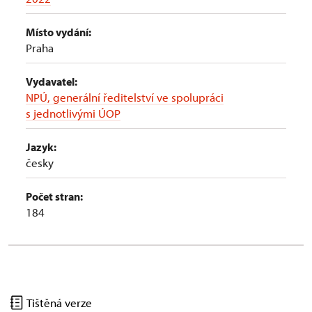
Místo vydání:
Praha
Vydavatel:
NPÚ, generální ředitelství ve spolupráci
s jednotlivými ÚOP
Jazyk:
česky
Počet stran:
184
Tištěná verze