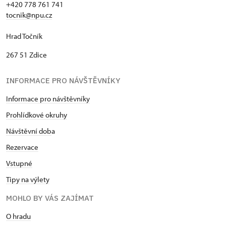
+420 778 761 741
tocnik@npu.cz
Hrad Točník
267 51 Zdice
INFORMACE PRO NÁVŠTĚVNÍKY
Informace pro návštěvníky
Prohlídkové okruhy
Návštěvní dob
a
Rezervace
Vstupné
Tipy na výlety
MOHLO BY VÁS ZAJÍMAT
O hradu