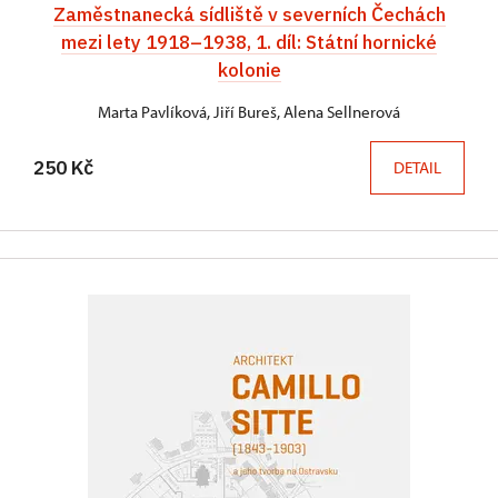
Zaměstnanecká sídliště v severních Čechách
mezi lety 1918–1938, 1. díl: Státní hornické
kolonie
Marta Pavlíková, Jiří Bureš, Alena Sellnerová
250 Kč
DETAIL