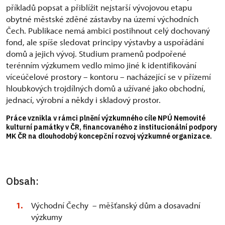
příkladů popsat a přiblížit nejstarší vývojovou etapu
obytné městské zděné zástavby na území východních
Čech. Publikace nemá ambici postihnout celý dochovaný
fond, ale spíše sledovat principy výstavby a uspořádání
domů a jejich vývoj. Studium pramenů podpořené
terénním výzkumem vedlo mimo jiné k identifikování
víceúčelové prostory – kontoru – nacházející se v přízemí
hloubkových trojdílných domů a užívané jako obchodní,
jednací, výrobní a někdy i skladový prostor.
Práce vznikla v rámci plnění výzkumného cíle NPÚ Nemovité
kulturní památky v ČR, financovaného z institucionální podpory
MK ČR na dlouhodobý koncepční rozvoj výzkumné organizace.
Obsah:
Východní Čechy – měšťanský dům a dosavadní
výzkumy