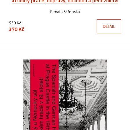
atributy práce, dopravy, obchodu a peněžnictví
Renata Skřebská
530 Kč
DETAIL
370 Kč