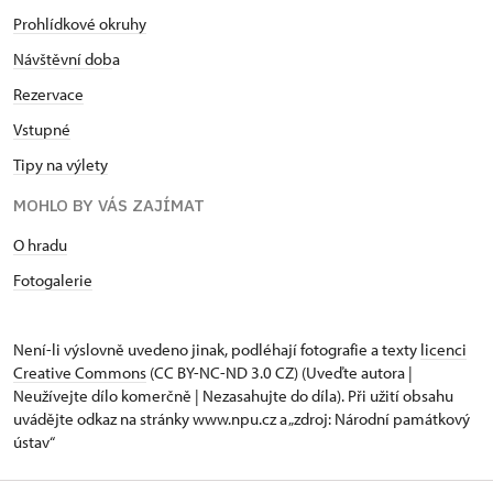
Prohlídkové okruhy
Návštěvní dob
a
Rezervace
Vstupné
Tipy na výlety
MOHLO BY VÁS ZAJÍMAT
O hradu
Fotogalerie
Není-li výslovně uvedeno jinak, podléhají fotografie a texty
licenci
Creative Commons
(CC BY-NC-ND 3.0 CZ) (Uveďte autora |
Neužívejte dílo komerčně | Nezasahujte do díla). Při užití obsahu
uvádějte odkaz na stránky www.npu.cz a „zdroj: Národní památkový
ústav“