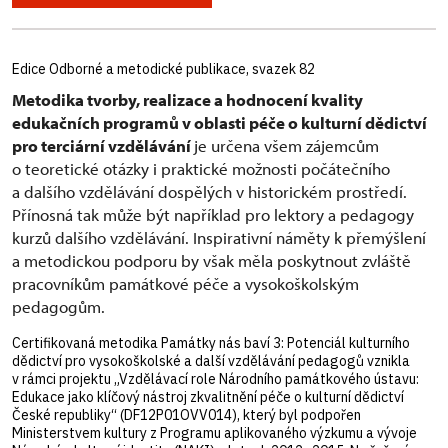
Edice Odborné a metodické publikace, svazek 82
Metodika tvorby, realizace a hodnocení kvality
edukačních programů v oblasti péče o kulturní dědictví
pro terciární vzdělávání
je určena všem zájemcům
o teoretické otázky i praktické možnosti počátečního
a dalšího vzdělávání dospělých v historickém prostředí.
Přínosná tak může být například pro lektory a pedagogy
kurzů dalšího vzdělávání. Inspirativní náměty k přemýšlení
a metodickou podporu by však měla poskytnout zvláště
pracovníkům památkové péče a vysokoškolským
pedagogům.
Certifikovaná metodika Památky nás baví 3: Potenciál kulturního
dědictví pro vysokoškolské a další vzdělávání pedagogů vznikla
v rámci projektu „Vzdělávací role Národního památkového ústavu:
Edukace jako klíčový nástroj zkvalitnění péče o kulturní dědictví
České republiky“ (DF12P01OVV014), který byl podpořen
Ministerstvem kultury z Programu aplikovaného výzkumu a vývoje