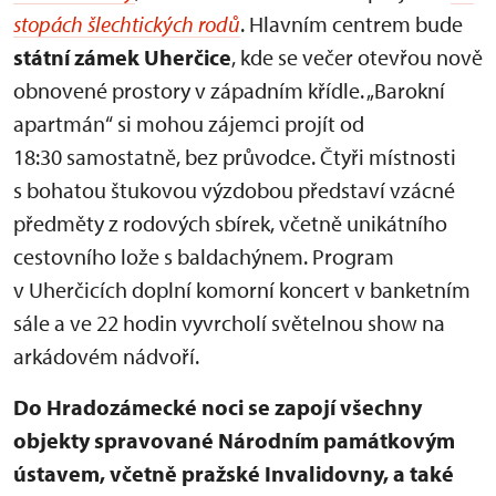
stopách šlechtických rodů
. Hlavním centrem bude
státní zámek Uherčice
, kde se večer otevřou nově
obnovené prostory v západním křídle. „Barokní
apartmán“ si mohou zájemci projít od
18:30 samostatně, bez průvodce. Čtyři místnosti
s bohatou štukovou výzdobou představí vzácné
předměty z rodových sbírek, včetně unikátního
cestovního lože s baldachýnem. Program
v Uherčicích doplní komorní koncert v banketním
sále a ve 22 hodin vyvrcholí světelnou show na
arkádovém nádvoří.
Do Hradozámecké noci se zapojí všechny
objekty spravované Národním památkovým
ústavem, včetně pražské Invalidovny, a také