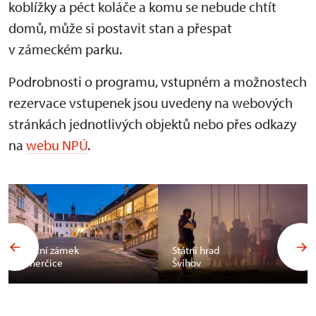
koblížky a péct koláče a komu se nebude chtít
domů, může si postavit stan a přespat
v zámeckém parku.
Podrobnosti o programu, vstupném a možnostech
rezervace vstupenek jsou uvedeny na webových
stránkách jednotlivých objektů nebo přes odkazy
na
webu NPÚ
.
Státní zámek
Státní hrad
Uherčice
Švihov