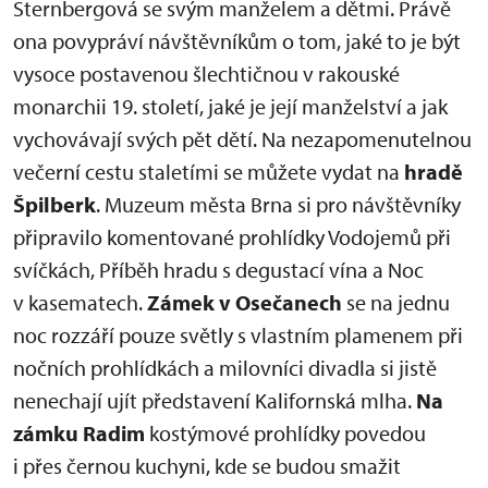
Sternbergová se svým manželem a dětmi. Právě
ona povypráví návštěvníkům o tom, jaké to je být
vysoce postavenou šlechtičnou v rakouské
monarchii 19. století, jaké je její manželství a jak
vychovávají svých pět dětí. Na nezapomenutelnou
večerní cestu staletími se můžete vydat na
hradě
Špilberk
. Muzeum města Brna si pro návštěvníky
připravilo komentované prohlídky Vodojemů při
svíčkách, Příběh hradu s degustací vína a Noc
v kasematech.
Zámek v Osečanech
se na jednu
noc rozzáří pouze světly s vlastním plamenem při
nočních prohlídkách a milovníci divadla si jistě
nenechají ujít představení Kalifornská mlha.
Na
zámku Radim
kostýmové prohlídky povedou
i přes černou kuchyni, kde se budou smažit