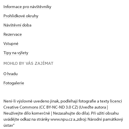
Informace pro návštěvníky
Prohlídkové okruhy
Návštěvní dob
a
Rezervace
Vstupné
Tipy na výlety
MOHLO BY VÁS ZAJÍMAT
O hradu
Fotogalerie
Není-li výslovně uvedeno jinak, podléhají fotografie a texty
licenci
Creative Commons
(CC BY-NC-ND 3.0 CZ) (Uveďte autora |
Neužívejte dílo komerčně | Nezasahujte do díla). Při užití obsahu
uvádějte odkaz na stránky www.npu.cz a „zdroj: Národní památkový
ústav“