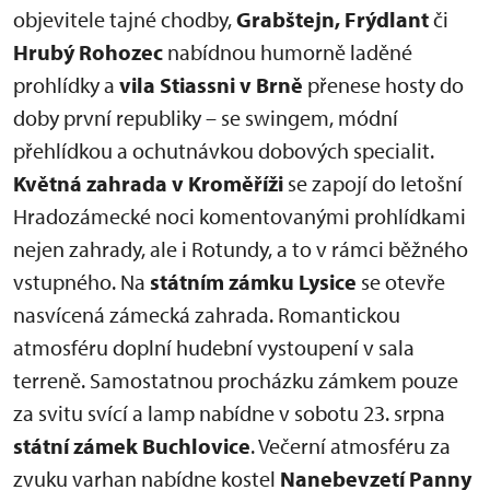
objevitele tajné chodby,
Grabštejn, Frýdlant
či
Hrubý Rohozec
nabídnou humorně laděné
prohlídky a
vila Stiassni v Brně
přenese hosty do
doby první republiky – se swingem, módní
přehlídkou a ochutnávkou dobových specialit.
Květná zahrada v Kroměříži
se zapojí do letošní
Hradozámecké noci komentovanými prohlídkami
nejen zahrady, ale i Rotundy, a to v rámci běžného
vstupného. Na
státním zámku Lysice
se otevře
nasvícená zámecká zahrada. Romantickou
atmosféru doplní hudební vystoupení v sala
terreně. Samostatnou procházku zámkem pouze
za svitu svící a lamp nabídne v sobotu 23. srpna
státní zámek Buchlovice
. Večerní atmosféru za
zvuku varhan nabídne kostel
Nanebevzetí Panny