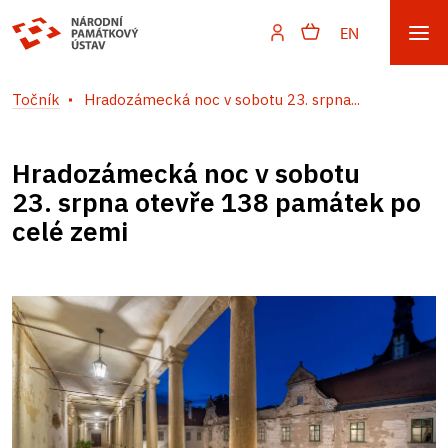
EN
Točník
Hradozámecká noc v sobotu 23. srpna...
Hradozámecká noc v sobotu
23. srpna otevře 138 památek po
celé zemi