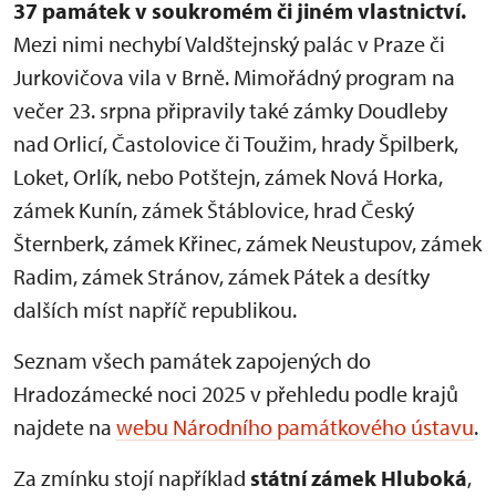
37 památek v soukromém či jiném vlastnictví.
Mezi nimi nechybí Valdštejnský palác v Praze či
Jurkovičova vila v Brně. Mimořádný program na
večer 23. srpna připravily také zámky Doudleby
nad Orlicí, Častolovice či Toužim, hrady Špilberk,
Loket, Orlík, nebo Potštejn, zámek Nová Horka,
zámek Kunín, zámek Štáblovice, hrad Český
Šternberk, zámek Křinec, zámek Neustupov, zámek
Radim, zámek Stránov, zámek Pátek a desítky
dalších míst napříč republikou.
Seznam všech památek zapojených do
Hradozámecké noci 2025 v přehledu podle krajů
najdete na
webu Národního památkového ústavu
.
Za zmínku stojí například
státní zámek Hluboká
,