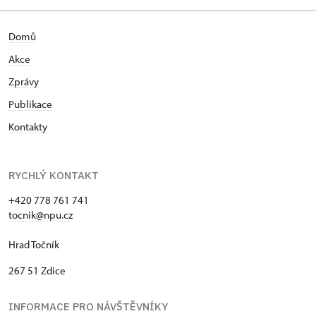
Domů
Akce
Zprávy
Publikace
Kontakty
RYCHLÝ KONTAKT
+420 778 761 741
tocnik@npu.cz
Hrad Točník
267 51 Zdice
INFORMACE PRO NÁVŠTĚVNÍKY