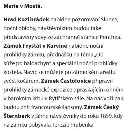
Marie v Mostě.
Hrad Kozí hrádek
nabídne pozorování Slunce,
noční oblohy, návštěvníkům budou také
představeny sovy ze záchranné stanice Penthea.
Zámek Fryštát v Karviné
nabídne noční
prohlídky zámku, přednášku na téma „Od
kůže po baldachýn“ a speciální noční prohlídky
kostela. Navíc se můžete po zámeckém areálu
svést kočárem.
Zámek Častolovice
připravil
prohlídky zámecké expozice s praskajícím ohněm
v barokním krbu v Rytířském sále. Na nádvoří pak
budou znít francouzské šansony.
Zámek Český
Šternberk
vtáhne návštěvníky do roku 1859, kdy
na zámku pobývala Terezie hraběnka