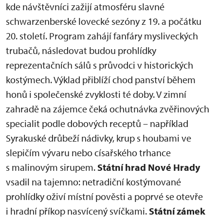
kde návštěvníci zažijí atmosféru slavné
schwarzenberské lovecké sezóny z 19. a počátku
20. století. Program zahájí fanfáry mysliveckých
trubačů, následovat budou prohlídky
reprezentačních sálů s průvodci v historických
kostýmech. Výklad přiblíží chod panství během
honů i společenské zvyklosti té doby. V zimní
zahradě na zájemce čeká ochutnávka zvěřinových
specialit podle dobových receptů – například
Syrakuské drůbeží nádivky, krup s houbami ve
slepičím vývaru nebo císařského trhance
s malinovým sirupem.
Státní hrad Nové Hrady
vsadil na tajemno: netradiční kostýmované
prohlídky oživí místní pověsti a poprvé se otevře
i hradní příkop nasvícený svíčkami.
Státní zámek