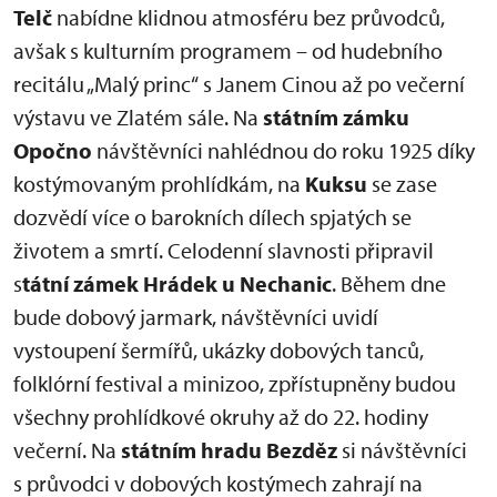
Telč
nabídne klidnou atmosféru bez průvodců,
avšak s kulturním programem – od hudebního
recitálu „Malý princ“ s Janem Cinou až po večerní
výstavu ve Zlatém sále. Na
státním zámku
Opočno
návštěvníci nahlédnou do roku 1925 díky
kostýmovaným prohlídkám, na
Kuksu
se zase
dozvědí více o barokních dílech spjatých se
životem a smrtí. Celodenní slavnosti připravil
s
tátní zámek Hrádek u Nechanic
. Během dne
bude dobový jarmark, návštěvníci uvidí
vystoupení šermířů, ukázky dobových tanců,
folklórní festival a minizoo, zpřístupněny budou
všechny prohlídkové okruhy až do 22. hodiny
večerní. Na
státním hradu Bezděz
si návštěvníci
s průvodci v dobových kostýmech zahrají na