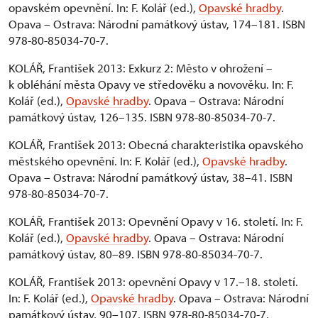
opavském opevnění. In: F. Kolář (ed.),
Opavské hradby
.
Opava – Ostrava: Národní památkový ústav, 174–181. ISBN
978-80-85034-70-7.
KOLÁŘ, František 2013: Exkurz 2: Město v ohrožení –
k obléhání města Opavy ve středověku a novověku. In: F.
Kolář (ed.),
Opavské hradby
. Opava – Ostrava: Národní
památkový ústav, 126–135. ISBN 978-80-85034-70-7.
KOLÁŘ, František 2013: Obecná charakteristika opavského
městského opevnění. In: F. Kolář (ed.),
Opavské hradby
.
Opava – Ostrava: Národní památkový ústav, 38–41. ISBN
978-80-85034-70-7.
KOLÁŘ, František 2013: Opevnění Opavy v 16. století. In: F.
Kolář (ed.),
Opavské hradby
. Opava – Ostrava: Národní
památkový ústav, 80–89. ISBN 978-80-85034-70-7.
KOLÁŘ, František 2013: opevnění Opavy v 17.–18. století.
In: F. Kolář (ed.),
Opavské hradby
. Opava – Ostrava: Národní
památkový ústav, 90–107. ISBN 978-80-85034-70-7.