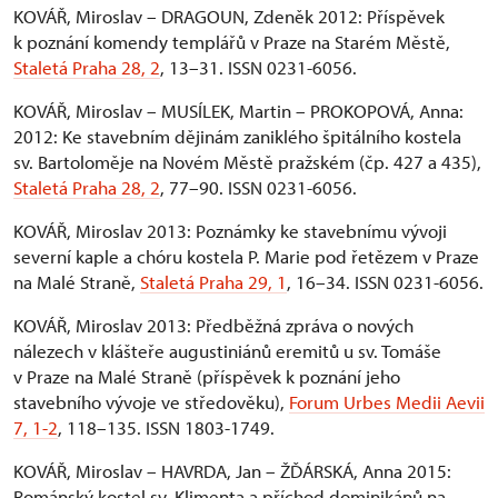
KOVÁŘ, Miroslav – DRAGOUN, Zdeněk 2012: Příspěvek
k poznání komendy templářů v Praze na Starém Městě,
Staletá Praha 28, 2
, 13–31. ISSN 0231-6056.
KOVÁŘ, Miroslav – MUSÍLEK, Martin – PROKOPOVÁ, Anna:
2012: Ke stavebním dějinám zaniklého špitálního kostela
sv. Bartoloměje na Novém Městě pražském (čp. 427 a 435),
Staletá Praha 28, 2
, 77–90. ISSN 0231-6056.
KOVÁŘ, Miroslav 2013: Poznámky ke stavebnímu vývoji
severní kaple a chóru kostela P. Marie pod řetězem v Praze
na Malé Straně,
Staletá Praha 29, 1
, 16–34. ISSN 0231-6056.
KOVÁŘ, Miroslav 2013: Předběžná zpráva o nových
nálezech v klášteře augustiniánů eremitů u sv. Tomáše
v Praze na Malé Straně (příspěvek k poznání jeho
stavebního vývoje ve středověku),
Forum Urbes Medii Aevii
7, 1-2
, 118–135. ISSN 1803-1749.
KOVÁŘ, Miroslav – HAVRDA, Jan – ŽĎÁRSKÁ, Anna 2015:
Románský kostel sv. Klimenta a příchod dominikánů na