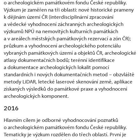
o archeologickém památkovém fondu České republiky.
Výzkum je zaměřen na tři oblasti: nové historické prameny
k dějinám území ČR (interdisciplinární zpracování
a vědecké vyhodnocení záchranných archeologických
výzkumů NPÚ na nemovitých kulturních památkách
a v areálech městských památkových rezervací a zón ČR);
průzkum a vyhodnocení archeologického potenciálu
vybraných památkových území a objektů ČR, archeologické
atlasy dokumentačních bodů; terénní identifikace
a dokumentace archeologických lokalit pomocí
standardních i nových dokumentačních metod – obzvláště
metody LiDAR, letecké laserové skenování země, aplikace
získaných výsledků do památkové praxe a vyhodnocení
archeologických komponent.
2016
Hlavním cílem je odborné vyhodnocování poznatků
o archeologickém památkovém fondu České republiky.
Tematicky je výzkum rozdělen do třech oblastí. První je