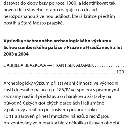
datovat do doby brzy po roce 1300, a identifikovat tak
novou dílčí stavební etapu reagující na dosud
nerozpoznanou živelnou událost, která krátce předtím
postihla Staré Město pražské.
Výsledky záchranného archeologického výzkumu
Schwarzenberského paláce v Praze
na Hradčanech z let
2003 a 2004
GABRIELA BLAŽKOVÁ — FRANTIŠEK ADÁMEK . . . . . . . . . . . . .
. . . . . . . . . . . . . . . . . . . . . . . . . . . . . . . . . . . . . . . . . . . . . . . . . 129
Archeologický výzkum při stavební činnosti ve východní
části dnešního paláce čp. 185/IV ve spojení s písemnými
záznamy nastínil představu o charakteru zástavby na
původně úzkých gotických parcelách i její změně
v palácový areál po pustošivém požáru z roku
1541 a zároveň přinesl množství nálezů, z nichž jsou
prezentovány zejména kachle z několika různých období.