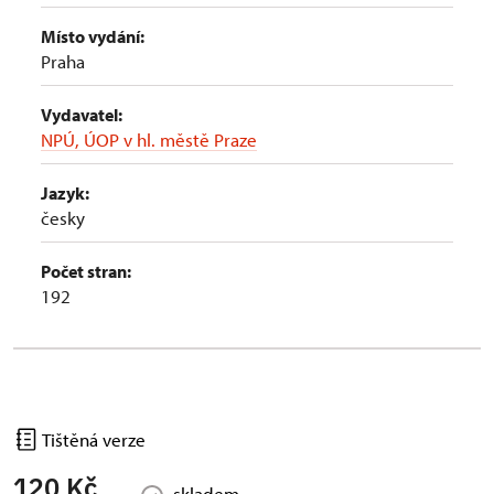
Místo vydání:
Praha
Vydavatel:
NPÚ, ÚOP v hl. městě Praze
Jazyk:
česky
Počet stran:
192
Tištěná verze
120 Kč
skladem