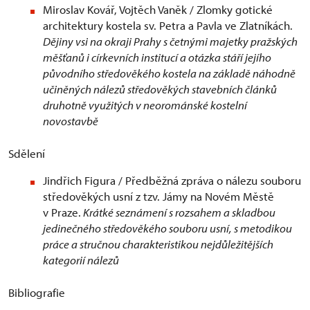
Miroslav Kovář, Vojtěch Vaněk / Zlomky gotické
architektury kostela sv. Petra a Pavla ve Zlatníkách.
Dějiny vsi na okraji Prahy s četnými majetky pražských
měšťanů i církevních institucí a otázka stáří jejího
původního středověkého kostela na základě náhodně
učiněných nálezů středověkých stavebních článků
druhotně využitých v neorománské kostelní
novostavbě
Sdělení
Jindřich Figura / Předběžná zpráva o nálezu souboru
středověkých usní z tzv. Jámy na Novém Městě
v Praze.
Krátké seznámení s rozsahem a skladbou
jedinečného středověkého souboru usní, s metodikou
práce a stručnou charakteristikou nejdůležitějších
kategorií nálezů
Bibliografie