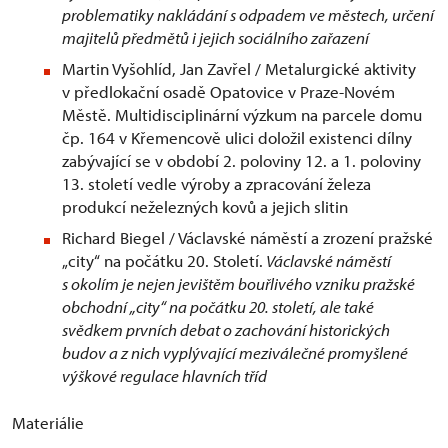
problematiky nakládání s odpadem ve městech, určení
majitelů předmětů i jejich sociálního zařazení
Martin Vyšohlíd, Jan Zavřel / Metalurgické aktivity
v předlokační osadě Opatovice v Praze-Novém
Městě. Multidisciplinární výzkum na parcele domu
čp. 164 v Křemencově ulici doložil existenci dílny
zabývající se v období 2. poloviny 12. a 1. poloviny
13. století vedle výroby a zpracování železa
produkcí neželezných kovů a jejich slitin
Richard Biegel / Václavské náměstí a zrození pražské
„city“ na počátku 20. Století.
Václavské náměstí
s okolím je nejen jevištěm bouřlivého vzniku pražské
obchodní „city“ na počátku 20. století, ale také
svědkem prvních debat o zachování historických
budov a z nich vyplývající meziválečné promyšlené
výškové regulace hlavních tříd
Materiálie