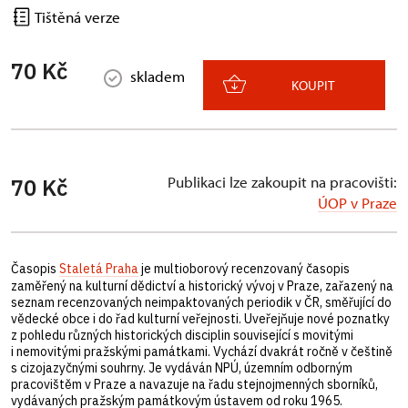
Tištěná verze
70 Kč
skladem
KOUPIT
Publikaci lze zakoupit na pracovišti:
70 Kč
ÚOP v Praze
Časopis
Staletá Praha
je multioborový recenzovaný časopis
zaměřený na kulturní dědictví a historický vývoj v Praze, zařazený na
seznam recenzovaných neimpaktovaných periodik v ČR, směřující do
vědecké obce i do řad kulturní veřejnosti. Uveřejňuje nové poznatky
z pohledu různých historických disciplin související s movitými
i nemovitými pražskými památkami. Vychází dvakrát ročně v češtině
s cizojazyčnými souhrny. Je vydáván NPÚ, územním odborným
pracovištěm v Praze a navazuje na řadu stejnojmenných sborníků,
vydávaných pražským památkovým ústavem od roku 1965.