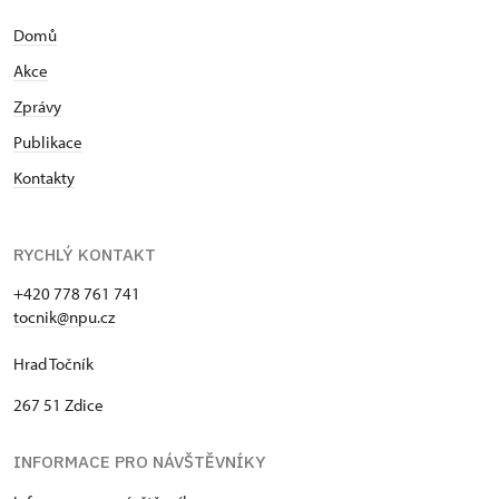
Domů
Akce
Zprávy
Publikace
Kontakty
RYCHLÝ KONTAKT
+420 778 761 741
tocnik@npu.cz
Hrad Točník
267 51 Zdice
INFORMACE PRO NÁVŠTĚVNÍKY