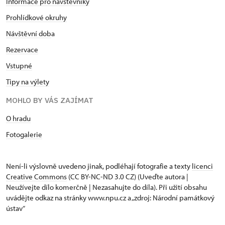
Informace pro návštěvníky
Prohlídkové okruhy
Návštěvní dob
a
Rezervace
Vstupné
Tipy na výlety
MOHLO BY VÁS ZAJÍMAT
O hradu
Fotogalerie
Není-li výslovně uvedeno jinak, podléhají fotografie a texty
licenci
Creative Commons
(CC BY-NC-ND 3.0 CZ) (Uveďte autora |
Neužívejte dílo komerčně | Nezasahujte do díla). Při užití obsahu
uvádějte odkaz na stránky www.npu.cz a „zdroj: Národní památkový
ústav“