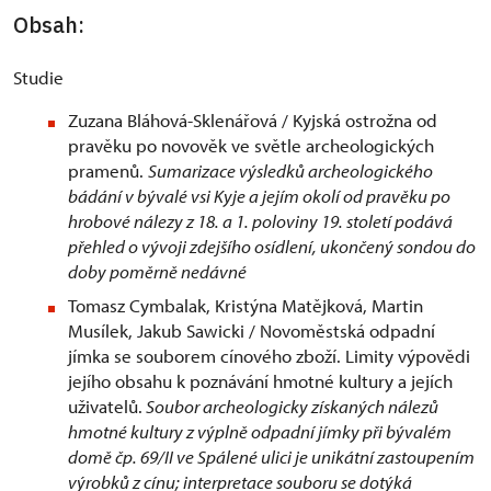
Obsah:
Studie
Zuzana Bláhová-Sklenářová / Kyjská ostrožna od
pravěku po novověk ve světle archeologických
pramenů.
Sumarizace výsledků archeologického
bádání v bývalé vsi Kyje a jejím okolí od pravěku po
hrobové nálezy z 18. a 1. poloviny 19. století podává
přehled o vývoji zdejšího osídlení, ukončený sondou do
doby poměrně nedávné
Tomasz Cymbalak, Kristýna Matějková, Martin
Musílek, Jakub Sawicki / Novoměstská odpadní
jímka se souborem cínového zboží. Limity výpovědi
jejího obsahu k poznávání hmotné kultury a jejích
uživatelů.
Soubor archeologicky získaných nálezů
hmotné kultury z výplně odpadní jímky při bývalém
domě čp. 69/II ve Spálené ulici je unikátní zastoupením
výrobků z cínu; interpretace souboru se dotýká