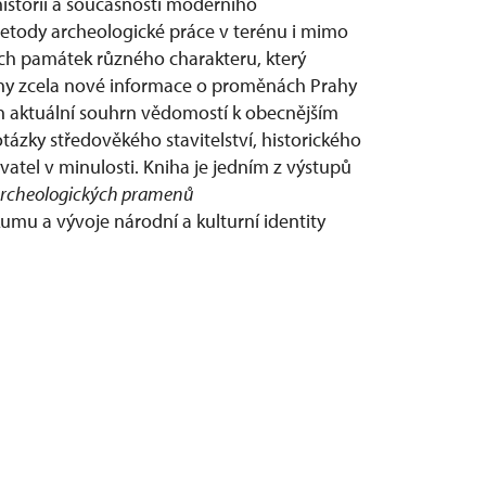
historií a současností moderního
etody archeologické práce v terénu i mimo
kých památek různého charakteru, který
ěny zcela nové informace o proměnách Prahy
n aktuální souhrn vědomostí k obecnějším
ázky středověkého stavitelství, historického
vatel v minulosti. Kniha je jedním z výstupů
archeologických pramenů
u a vývoje národní a kulturní identity