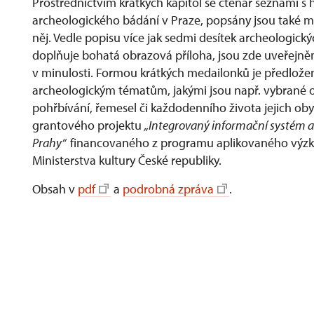
Prostřednictvím krátkých kapitol se čtenář seznámí s 
archeologického bádání v Praze, popsány jsou také m
něj. Vedle popisu více jak sedmi desítek archeologic
doplňuje bohatá obrazová příloha, jsou zde uveřejn
v minulosti. Formou krátkých medailonků je předlože
archeologickým tématům, jakými jsou např. vybrané ot
pohřbívání, řemesel či každodenního života jejich oby
grantového projektu
„Integrovaný informační systém 
Prahy“
financovaného z programu aplikovaného výzkum
Ministerstva kultury České republiky.
Obsah v
pdf
a
podrobná zpráva
.