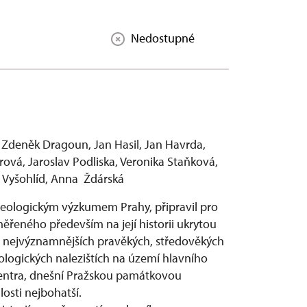
Nedostupné
 Zdeněk Dragoun, Jan Hasil, Jan Havrda,
erová, Jaroslav Podliska, Veronika Staňková,
in Vyšohlíd, Anna Ždárská
cheologickým výzkumem Prahy, připravil pro
řeného především na její historii ukrytou
nejvýznamnějších pravěkých, středověkých
logických nalezištích na území hlavního
centra, dnešní Pražskou památkovou
losti nejbohatší.