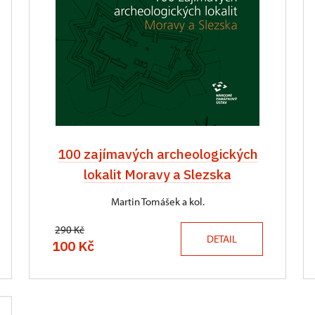
100 zajímavých archeologických
lokalit Moravy a Slezska
Martin Tomášek a kol.
290 Kč
DETAIL
100 Kč