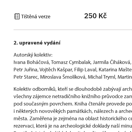
250 Kč
Tištěná verze
2. upravené vydání
Autorský kolektiv:
Ivana Boháčová, Tomasz Cymbalak, Jarmila Čiháková,
Petr Juřina, Vojtěch Kašpar, Filip Laval, Katarina Mašt
Petr Starec, Miroslava Šmolíková, Michal Tryml, Mart
Kolektiv odborníků, kteří se dlouhodobě zabývají ar
všechny zájemce netradičního knižního průvodce zamě
pod současným povrchem. Kniha čtenáře provede po 
i některých novověkých památkách, nálezech a archeo
města. Zaměřena je zejména na oblast historického 
rezervaci, která je na archeologické doklady naší minu