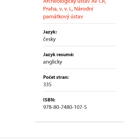
Archeologický ústav AV ČR,
Praha, v. v. i.
,
Národní
památkový ústav
Jazyk:
česky
Jazyk resumé:
anglicky
Počet stran:
335
ISBN:
978-80-7480-107-5