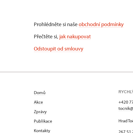
Prohlédněte si naše
obchodní podmínky
Přečtěte si,
jak nakupovat
Odstoupit od smlouvy
RYCHL
Domů
Akce
+420 7
tocnik@
Zprávy
Hrad To
Publikace
Kontakty
267 51 