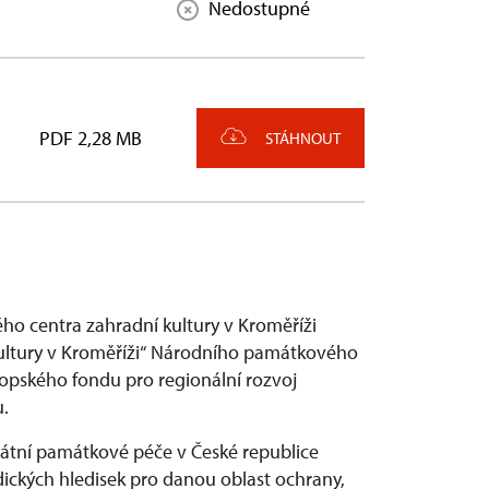
Nedostupné
PDF 2,28 MB
STÁHNOUT
o centra zahradní kultury v Kroměříži
kultury v Kroměříži“ Národního památkového
ropského fondu pro regionální rozvoj
.
átní památkové péče v České republice
ckých hledisek pro danou oblast ochrany,