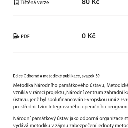
80 Kč
Tištěná verze
0 Kč
PDF
Edice Odborné a metodické publikace, svazek 59
Metodika Národního památkového ústavu, Metodickéh
vznikla v rámci projektu „Národní centrum zahradní 
ústavu, jenž byl spolufinancován Evropskou unií z Ev
prostřednictvím Integrovaného operačního programu
Národní památkový ústav jako odborná organizace st
vydává metodiku v zájmu zabezpečení jednoty metodi