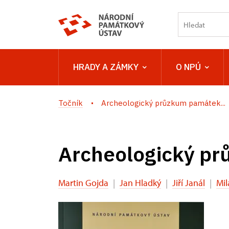
HRADY A ZÁMKY
O NPÚ
Točník
Archeologický průzkum památek...
Archeologický pr
Martin Gojda
|
Jan Hladký
|
Jiří Janál
|
Mil