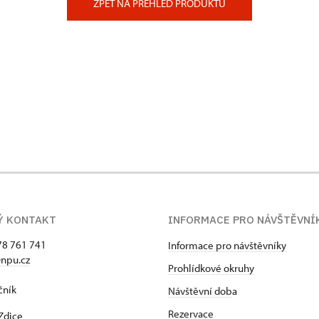
ZPĚT NA PŘEHLED PRODUKTŮ
Ý KONTAKT
INFORMACE PRO NÁVŠTĚVNÍ
78 761 741
Informace pro návštěvníky
npu.cz
Prohlídkové okruhy
čník
Návštěvní dob
a
Rezervace
Zdice