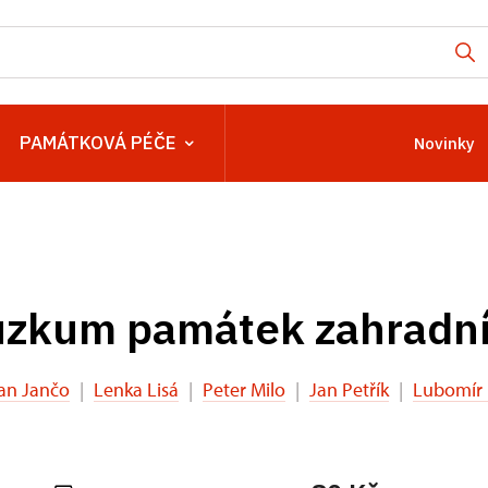
PAMÁTKOVÁ PÉČE
Novinky
ůzkum památek zahradn
an Jančo
|
Lenka Lisá
|
Peter Milo
|
Jan Petřík
|
Lubomír 