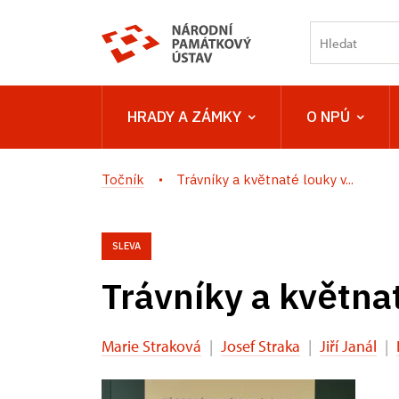
HRADY A ZÁMKY
O NPÚ
Točník
Trávníky a květnaté louky v...
SLEVA
Trávníky a květn
Marie Straková
|
Josef Straka
|
Jiří Janál
|