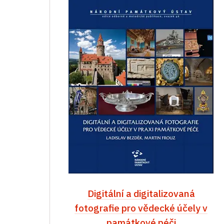
Digitální a digitalizovaná
fotografie pro vědecké účely v
památkové péči