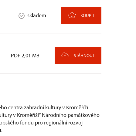
skladem
KOUPIT
PDF 2,01 MB
STÁHNOUT
o centra zahradní kultury v Kroměříži
kultury v Kroměříži“ Národního památkového
ropského fondu pro regionální rozvoj
.