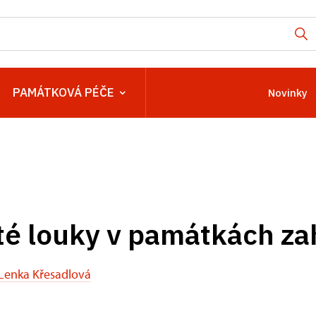
PAMÁTKOVÁ PÉČE
Novinky
até louky v památkách z
Lenka Křesadlová