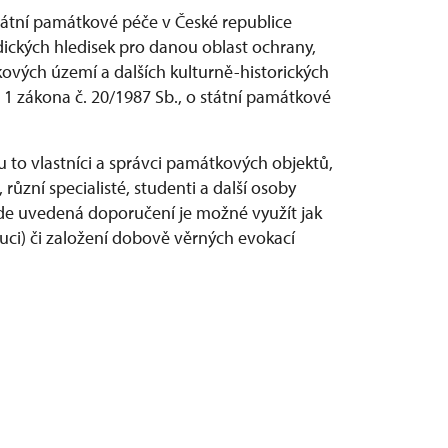
átní památkové péče v České republice
ckých hledisek pro danou oblast ochrany,
vých území a dalších kulturně-historických
1 zákona č. 20/1987 Sb., o státní památkové
u to vlastníci a správci památkových objektů,
různí specialisté, studenti a další osoby
 Zde uvedená doporučení je možné využít jak
ituci) či založení dobově věrných evokací