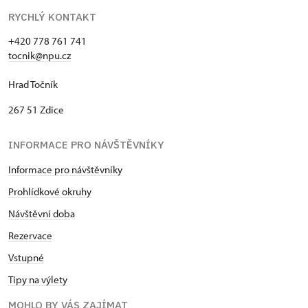
RYCHLÝ KONTAKT
+420 778 761 741
tocnik@npu.cz
Hrad Točník
267 51 Zdice
INFORMACE PRO NÁVŠTĚVNÍKY
Informace pro návštěvníky
Prohlídkové okruhy
Návštěvní dob
a
Rezervace
Vstupné
Tipy na výlety
MOHLO BY VÁS ZAJÍMAT