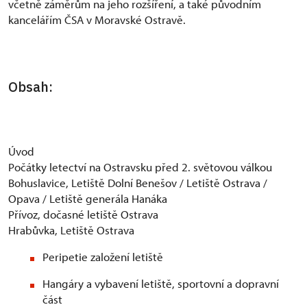
včetně záměrům na jeho rozšíření, a také původním
kancelářím ČSA v Moravské Ostravě.
Obsah:
Úvod
Počátky letectví na Ostravsku před 2. světovou válkou
Bohuslavice, Letiště Dolní Benešov / Letiště Ostrava /
Opava / Letiště generála Hanáka
Přívoz, dočasné letiště Ostrava
Hrabůvka, Letiště Ostrava
Peripetie založení letiště
Hangáry a vybavení letiště, sportovní a dopravní
část