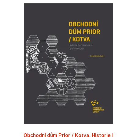
Obchodní dům Prior / Kotva. Historie |