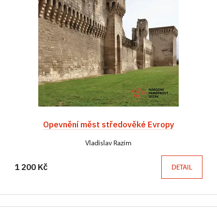
Opevnění měst středověké Evropy
Vladislav Razím
1 200 Kč
DETAIL