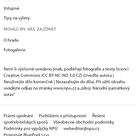
Vstupné
Tipy na výlety
MOHLO BY VÁS ZAJÍMAT
O hradu
Fotogalerie
Není-li výslovně uvedeno jinak, podléhají fotografie a texty
licenci
Creative Commons
(CC BY-NC-ND 3.0 CZ) (Uveďte autora |
Neužívejte dílo komerčně | Nezasahujte do díla). Při užití obsahu
uvádějte odkaz na stránky www.npu.cz a „zdroj: Národní památkový
ústav“
Právní ujednání
Prohlášení o přístupnosti
Řešení
spotřebitelských sporů
Všeobecné obchodní podmínky
Podmínky pro výpůjčky NPÚ
webeditor@npu.cz
Provozuje BluePool s.r.o.