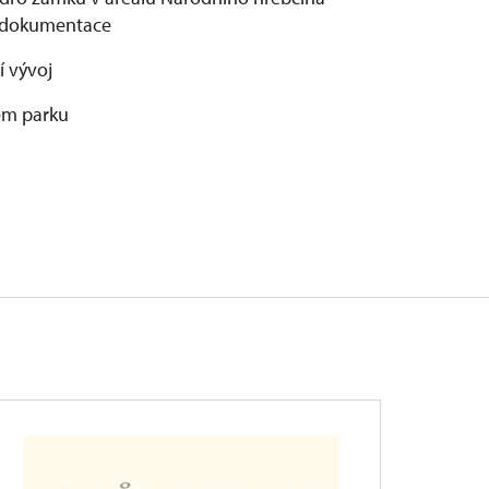
í dokumentace
í vývoj
kém parku