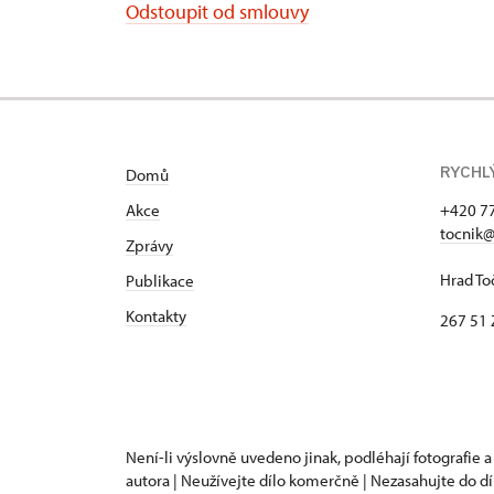
Odstoupit od smlouvy
RYCHL
Domů
Akce
+420 7
tocnik@
Zprávy
Hrad To
Publikace
Kontakty
267 51 
Není-li výslovně uvedeno jinak, podléhají fotografie a
autora | Neužívejte dílo komerčně | Nezasahujte do dí