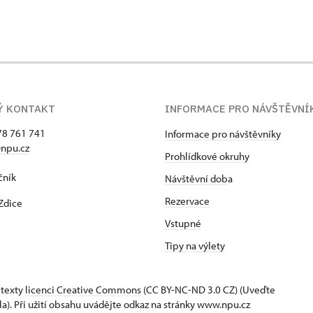
Ý KONTAKT
INFORMACE PRO NÁVŠTĚVNÍ
78 761 741
Informace pro návštěvníky
npu.cz
Prohlídkové okruhy
čník
Návštěvní dob
a
Rezervace
Zdice
Vstupné
Tipy na výlety
 texty
licenci Creative Commons
(CC BY-NC-ND 3.0 CZ) (Uveďte
la). Při užití obsahu uvádějte odkaz na stránky www.npu.cz