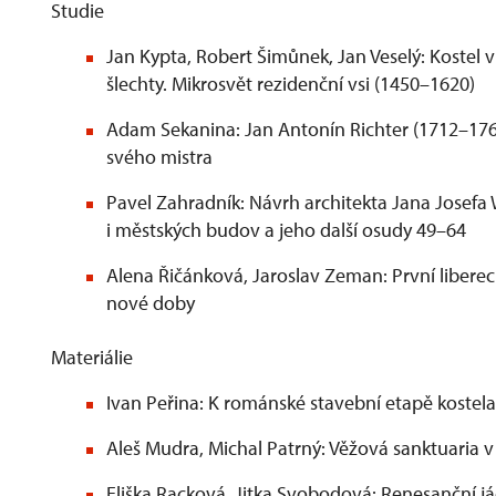
Studie
Jan Kypta, Robert Šimůnek, Jan Veselý: Kostel
šlechty. Mikrosvět rezidenční vsi (1450–1620)
Adam Sekanina: Jan Antonín Richter (1712–176
svého mistra
Pavel Zahradník: Návrh architekta Jana Josef
i městských budov a jeho další osudy 49–64
Alena Řičánková, Jaroslav Zeman: První liberec
nové doby
Materiálie
Ivan Peřina: K románské stavební etapě kostela
Aleš Mudra, Michal Patrný: Věžová sanktuaria 
Eliška Racková, Jitka Svobodová: Renesanční 