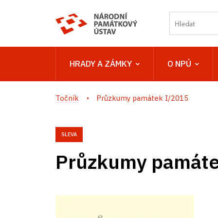
HRADY A ZÁMKY
O NPÚ
Točník
Průzkumy památek I/2015
SLEVA
Průzkumy památe