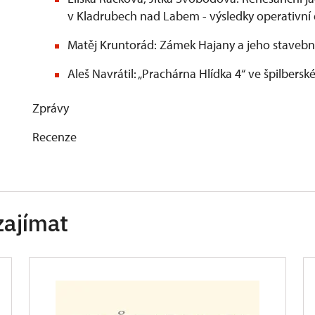
v Kladrubech nad Labem - výsledky operativn
Matěj Kruntorád: Zámek Hajany a jeho stavebn
Aleš Navrátil: „Prachárna Hlídka 4“ ve špilbers
Zprávy
Recenze
zajímat