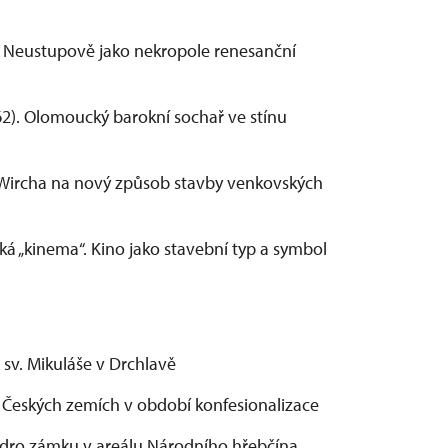
 v Neustupově jako nekropole renesanční
2). Olomoucký barokní sochař ve stínu
a Wircha na nový způsob stavby venkovských
ká „kinema“. Kino jako stavební typ a symbol
 sv. Mikuláše v Drchlavě
v Českých zemích v období konfesionalizace
jádro zámku v areálu Národního hřebčína