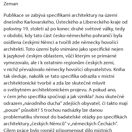
Zeman
Publikace se zabývá specifikami architektury na území
dnešního Karlovarského, Ústeckého a Libereckého kraje od
poloviny 19. století až po konec druhé světové války, tedy
v období, kdy tato část česko-německého pohraničí byla
osídlena českými Němci a tvořili zde německy hovořící
architekti. Toto území bylo vnímáno jako specifické nejen
k jazykově českým oblastem, vůči kterým se primárně
vymezovalo, ale i k ostatním regionům českých zemí,
v nichž převažovalo německy hovořící obyvatelstvo. Kniha
tak sleduje, nakolik se tato specifika odrazila v místní
architektonické tvorbě a zda lze skutečně mluvit
o svébytném architektonickém projevu. A pokud ano,
v čem jeho specifika spočívají a jak vznikla? Jsou skutečně
odrazem „národního ducha“ zdejších obyvatel, či takto mají
„pouze“ působit? S trochou nadsázky lze danou
problematiku shrnout do badatelské otázky po specifikách
architektury „českých Němců“ v „německých Čechách“.
Cílem práce bylo rovněž připomenout dílo místních