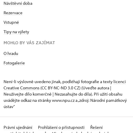
Návštěvní dob
a
Rezervace
Vstupné
Tipy na výlety
MOHLO BY VÁS ZAJÍMAT
O hradu
Fotogalerie
Není-li výslovně uvedeno jinak, podléhají fotografie a texty
licenci
Creative Commons
(CC BY-NC-ND 3.0 CZ) (Uveďte autora |
Neužívejte dílo komerčně | Nezasahujte do díla). Při užití obsahu
uvádějte odkaz na stránky www.npu.cz a „zdroj: Národní památkový
ústav“
Právní ujednání
Prohlášení o přístupnosti
Řešení