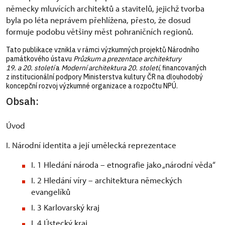
německy mluvících architektů a stavitelů, jejichž tvorba
byla po léta neprávem přehlížena, přesto, že dosud
formuje podobu většiny měst pohraničních regionů.
Tato publikace vznikla v rámci výzkumných projektů Národního
památkového ústavu
Průzkum a prezentace architektury
19. a 20. století
a
Moderní architektura 20. století
, financovaných
z institucionální podpory Ministerstva kultury ČR na dlouhodobý
koncepční rozvoj výzkumné organizace a rozpočtu NPÚ.
Obsah:
Úvod
I. Národní identita a její umělecká reprezentace
I. 1 Hledání národa – etnografie jako „národní věda“
I. 2 Hledání víry – architektura německých
evangelíků
I. 3 Karlovarský kraj
I. 4 Ústecký kraj