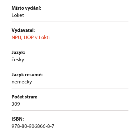
Místo vydání:
Loket
Vydavatel:
NPÚ, ÚOP v Lokti
Jazyk:
česky
Jazyk resumé:
německy
Počet stran:
309
ISBN:
978-80-906866-8-7