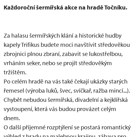
Každoroční šermířská akce na hradě Točníku.
Za halasu šermířských klání a historické hudby
kapely Trifikus budete moci navštívit středověkou
zbrojnici plnou zbraní, zabavit se lukostřelbou,
vrháním seker, nebo se projít středověkým
tržištěm.
Po celém hradě na vás také čekají ukázky starých
řemesel (výroba luků, švec, svíčkař, ražba mincí...).
Chybět nebudou šermířská, divadelní a kejklířská
vystoupení, která vás budou provázet celým
dnem.
O další příjemné rozptýlení se postará romantický
výhled z hradu na malebnou krajinu, zábava pro