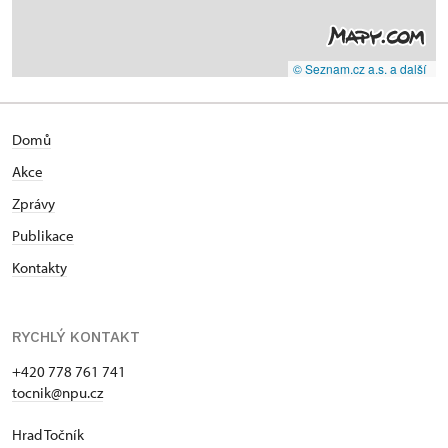
© Seznam.cz a.s. a další
Domů
Akce
Zprávy
Publikace
Kontakty
RYCHLÝ KONTAKT
+420 778 761 741
tocnik@npu.cz
Hrad Točník