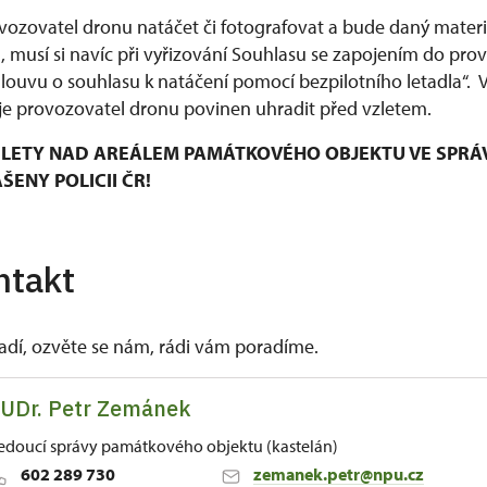
ozovatel dronu natáčet či fotografovat a bude daný materiá
musí si navíc při vyřizování Souhlasu se zapojením do pro
mlouvu o souhlasu k natáčení pomocí bezpilotního letadla“.
e provozovatel dronu povinen uhradit před vzletem.
LETY NAD AREÁLEM PAMÁTKOVÉHO OBJEKTU VE SPRÁ
ENY POLICII ČR!
ntakt
vadí, ozvěte se nám, rádi vám poradíme.
UDr. Petr Zemánek
edoucí správy památkového objektu (kastelán)
602 289 730
zemanek.petr@npu.cz