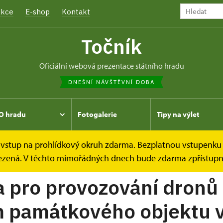
kce
E-shop
Kontakt
Točník
oficiální webová prezentace státního hradu
DNEŠNÍ NÁVŠTĚVNÍ DOBA
O hradu
Fotogalerie
Tipy na výlet
e vstup na prohlídkový okruh zdarma. Bezplatnou vstupenku 
ny
omezená. V těchto mimořádných dnech bude zdarma zpřístupně
a pro provozování dronů
m památkového objektu 