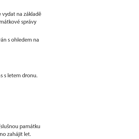
 vydat na základě
amátkové správy
ván s ohledem na
s s letem dronu.
příslušnou památku
o zahájit let.