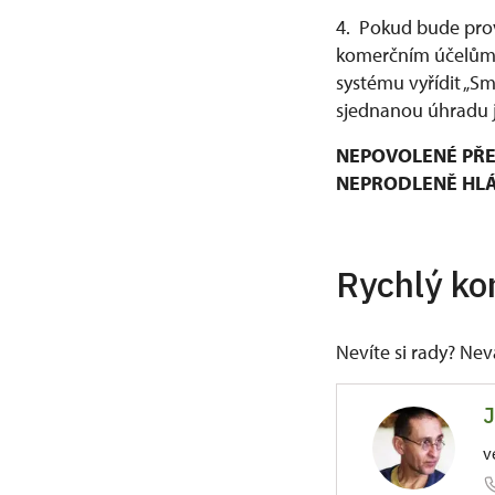
4. Pokud bude prov
komerčním účelům, 
systému vyřídit „S
sjednanou úhradu j
NEPOVOLENÉ PŘE
NEPRODLENĚ HLÁŠ
Rychlý ko
Nevíte si rady? Ne
J
v