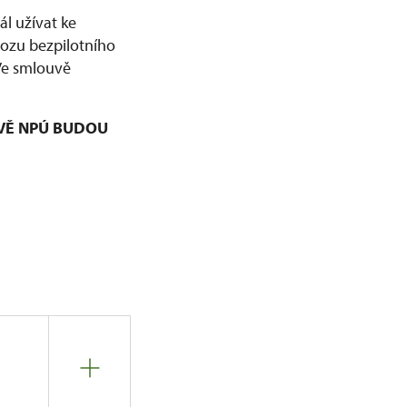
l užívat ke
vozu bezpilotního
 Ve smlouvě
VĚ NPÚ BUDOU