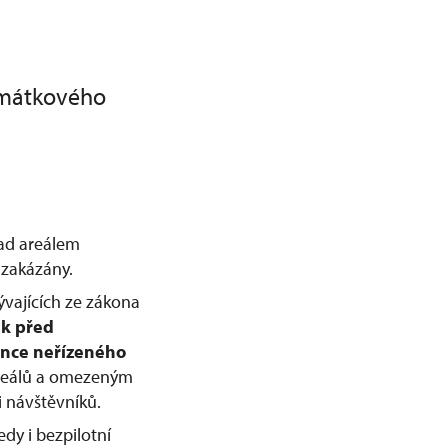
amátkového
nad areálem
zakázány.
ývajících ze zákona
ek před
nce neřízeného
 areálů a omezeným
 návštěvníků.
dy i bezpilotní