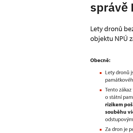
správě
Lety dronů be
objektu NPÚ z
Obecně:
Lety dronů 
památkového
Tento zákaz 
o státní pam
rizikem po
souběhu ví
odstupovým 
Za dron je 