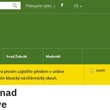
Plánujete výlet
CS
hrad Žebrák
Medvědi
si prosím zajistěte předem v online
ZAVŘÍT
n klasický návštěvnický okruh.
 nad
ve