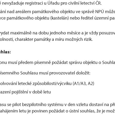
é nevyžaduje registraci u Úřadu pro civilní letectví ČR.
étání nad areálem památkového objektu ve správě NPÚ může
ávce památkového objektu (kastelán) nebo ředitel územní p
 vydat maximálně na dobu jednoho měsíce a je vždy posuzo
olnosti, charakter památky a míru možných rizik.
hlas:
ronu musí předem písemně požádat správu objektu o Souhla
ísemného Souhlasu musí provozovatel doložit:
olvování letecké způsobilosti/výcviku (A1/A3, A2)
azení pojištění v době letu
lasu se pilot bezpilotního systému v den vzletu dostaví na 
hájením letu je povinen požádat o ústní souhlas, že je možn