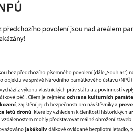
 NPÚ
z předchozího povolení jsou nad areálem p
akázány!
jsou bez předchozího písemného povolení (dále „Souhlas“) 
 objektu ve správě Národního památkového ústavu (NPÚ) 
vychází z výkonu vlastnických práv státu a z povinností vypl
átkové péči. Cílem je zejména
ochrana kulturních památ
škození
, zajištění jejich bezpečnosti pro návštěvníky a
preve
ce letů dronů
, které by vzhledem k členitosti historických
vzdálenostem mohly představovat reálné ohrožení staveb i
považováno
jakékoliv
dálkově ovládané bezpilotní letadlo, te