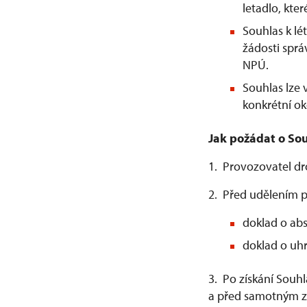
letadlo, kter
Souhlas k l
žádosti spr
NPÚ.
Souhlas lze
konkrétní ok
Jak požádat o Sou
1. Provozovatel d
2. Před udělením p
doklad o abs
doklad o uhr
3. Po získání Souh
a před samotným za