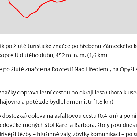
ík po žluté turistické značce po hřebenu Zámeckého k
pce U dutého dubu, 452 m. n. m. (1,6 km)
e po žluté značce na Rozcestí Nad Hředlemi, na Opyši
značky doprava lesní cestou po okraji lesa Obora k use
 hájovna a poté zde bydlel drnomistr (1,8 km)
yklostezka) doleva na asfaltovou cestu (0,4 km) a po n
ředověké rudných štol Karel a Barbora, štoly jsou dnes 
ívější těžby – hlušinné valy, zbytky komunikací – po si