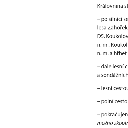
Královnina s
– po silnici 
lesa Zahořek
D5, Koukolovu
n. m., Koukol
n. m. a hřbe
– dále lesní 
a sondážních 
– lesní cesto
– polní cesto
– pokračujem
možno zkopír