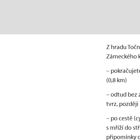
Z hradu Točn
Zámeckého ko
– pokračujet
(0,8 km)
– odtud bez 
tvrz, později
– po cestě (c
s mříží do st
připomínky dř