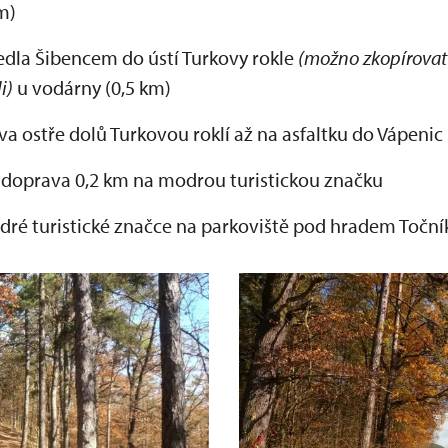
m)
edla Šibencem do ústí Turkovy rokle
(možno zkopírovat
li)
u vodárny (0,5 km)
a ostře dolů Turkovou roklí až na asfaltku do Vápenic 
e doprava 0,2 km na modrou turistickou značku
dré turistické značce na parkoviště pod hradem Toční