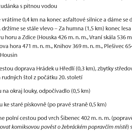
tudánka s pitnou vodou
se vrátíme 0,4 km na konec asfaltové silnice a dáme se 
, držíme se stále vlevo – Za humna (1,5 km) konec lesa
 horu a Zdice (Houska 426 m. n. m., Vraní skála 536 m.
ova hora 471 m. n. m., Knihov 369 m. n. m., Plešivec 65
t Housin
cestou doprava Hrádek u Hředlí (0,3 km), zbytky střed
rudných štol z počátku 20. století
u na okraj louky, odpočívadlo (0,5 km)
u ke staré pískovně (po pravé straně 0,5 km)
e polní cestou pod vrch Šibenec 402 m. n. m. (poprav
ovat komiksovou pověst o žebráckém popravčím místě
)