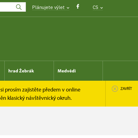
Plánujete výlet
CS
hrad Žebrák
Medvědi
si prosím zajistěte předem v online
ZAVŘÍT
n klasický návštěvnický okruh.