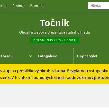
kce
E-shop
Kontakt
Točník
oficiální webová prezentace státního hradu
DNEŠNÍ NÁVŠTĚVNÍ DOBA
O hradu
Fotogalerie
Tipy na výlet
e vstup na prohlídkový okruh zdarma. Bezplatnou vstupenku 
omezená. V těchto mimořádných dnech bude zdarma zpřístupně