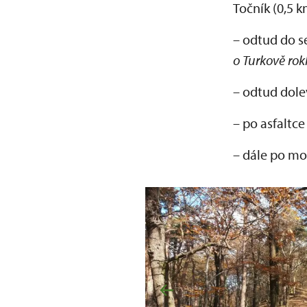
Točník (0,5 k
– odtud do s
o Turkově rok
– odtud dolev
– po asfaltc
– dále po mo