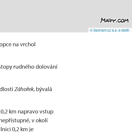
© Seznam.cz a.s. a další
opce na vrchol
 stopy rudného dolování
dlosti
Záhořek
, bývalá
í 0,2 km napravo vstup
nepřístupné, v okolí
lnici 0,2 km je