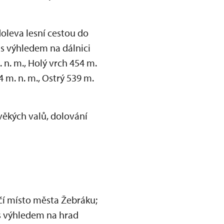
doleva lesní cestou do
 s výhledem na dálnici
 n. m., Holý vrch 454 m.
4 m. n. m., Ostrý 539 m.
ověkých valů, dolování
čí místo města Žebráku;
 s výhledem na hrad