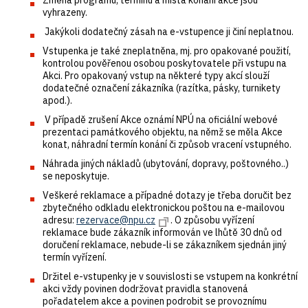
vyhrazeny.
Jakýkoli dodatečný zásah na e-vstupence ji činí neplatnou.
Vstupenka je také zneplatněna, mj. pro opakované použití,
kontrolou pověřenou osobou poskytovatele při vstupu na
Akci. Pro opakovaný vstup na některé typy akcí slouží
dodatečné označení zákazníka (razítka, pásky, turnikety
apod.).
V případě zrušení Akce oznámí NPÚ na oficiální webové
prezentaci památkového objektu, na němž se měla Akce
konat, náhradní termín konání či způsob vracení vstupného.
Náhrada jiných nákladů (ubytování, dopravy, poštovného..)
se neposkytuje.
Veškeré reklamace a případné dotazy je třeba doručit bez
zbytečného odkladu elektronickou poštou na e-mailovou
adresu:
rezervace@npu.cz
. O způsobu vyřízení
reklamace bude zákazník informován ve lhůtě 30 dnů od
doručení reklamace, nebude-li se zákazníkem sjednán jiný
termín vyřízení.
Držitel e-vstupenky je v souvislosti se vstupem na konkrétní
akci vždy povinen dodržovat pravidla stanovená
pořadatelem akce a povinen podrobit se provoznímu