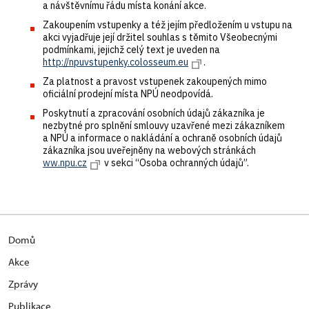
a návštěvnímu řádu místa konání akce.
Zakoupením vstupenky a též jejím předložením u vstupu na
akci vyjadřuje její držitel souhlas s těmito Všeobecnými
podmínkami, jejichž celý text je uveden na
http://npuvstupenky.colosseum.eu
.
Za platnost a pravost vstupenek zakoupených mimo
oficiální prodejní místa NPÚ neodpovídá.
Poskytnutí a zpracování osobních údajů zákazníka je
nezbytné pro splnění smlouvy uzavřené mezi zákazníkem
a NPÚ a informace o nakládání a ochraně osobních údajů
zákazníka jsou uveřejněny na webových stránkách
ww.npu.cz
v sekci “Osoba ochranných údajů”.
Domů
Akce
Zprávy
Publikace