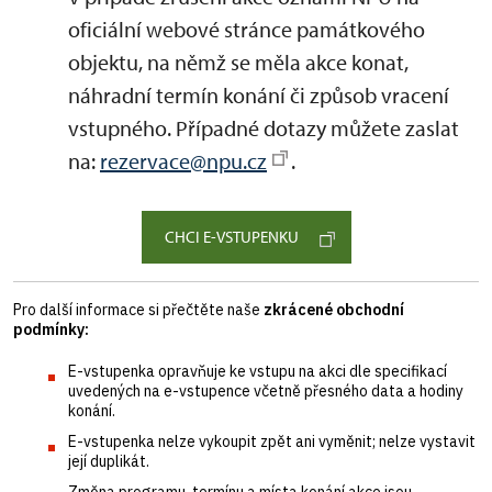
oficiální webové stránce památkového
objektu, na němž se měla akce konat,
náhradní termín konání či způsob vracení
vstupného. Případné dotazy můžete zaslat
na:
rezervace@npu.cz
.
CHCI E-VSTUPENKU
Pro další informace si přečtěte naše
zkrácené obchodní
podmínky:
E-vstupenka opravňuje ke vstupu na akci dle specifikací
uvedených na e-vstupence včetně přesného data a hodiny
konání.
E-vstupenka nelze vykoupit zpět ani vyměnit; nelze vystavit
její duplikát.
Změna programu, termínu a místa konání akce jsou