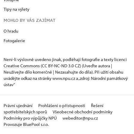
Tipy na výlety
MOHLO BY VÁS ZAJÍMAT
O hradu
Fotogalerie
Není-li výslovně uvedeno jinak, podléhají fotografie a texty
licenci
Creative Commons
(CC BY-NC-ND 3.0 CZ) (Uveďte autora |
Neužívejte dílo komerčně | Nezasahujte do díla). Při užití obsahu
uvádějte odkaz na stránky www.npu.cz a „zdroj: Národní památkový
ústav“
Právní ujednání
Prohlášení o přístupnosti
Řešení
spotřebitelských sporů
Všeobecné obchodní podmínky
Podmínky pro výpůjčky NPÚ
webeditor@npu.cz
Provozuje BluePool s.r.o.