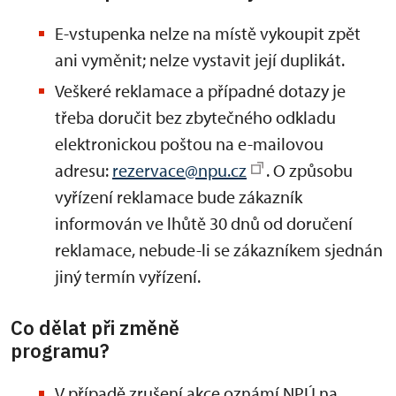
E-vstupenka nelze na místě vykoupit zpět
ani vyměnit; nelze vystavit její duplikát.
Veškeré reklamace a případné dotazy je
třeba doručit bez zbytečného odkladu
elektronickou poštou na e-mailovou
adresu:
rezervace@npu.cz
. O způsobu
vyřízení reklamace bude zákazník
informován ve lhůtě 30 dnů od doručení
reklamace, nebude-li se zákazníkem sjednán
jiný termín vyřízení.
Co dělat při změně
programu?
V případě zrušení akce oznámí NPÚ na