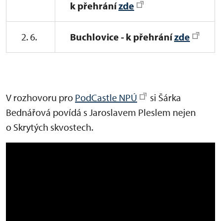
k přehrání
zde
2. 6.
Buchlovice - k přehrání
zde
V rozhovoru pro
PodCastle NPÚ
si Šárka
Bednářová povídá s Jaroslavem Pleslem nejen
o Skrytých skvostech.