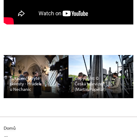
Natáčení Skryté
Copyright: ©
skvosty - Hrádek
Česká televize
u Nechanic
(Martin Popelář)
Domů