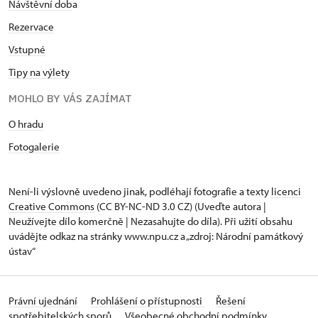
Návštěvní dob
a
Rezervace
Vstupné
Tipy na výlety
MOHLO BY VÁS ZAJÍMAT
O hradu
Fotogalerie
Není-li výslovně uvedeno jinak, podléhají fotografie a texty
licenci
Creative Commons
(CC BY-NC-ND 3.0 CZ) (Uveďte autora |
Neužívejte dílo komerčně | Nezasahujte do díla). Při užití obsahu
uvádějte odkaz na stránky www.npu.cz a „zdroj: Národní památkový
ústav“
Právní ujednání
Prohlášení o přístupnosti
Řešení
spotřebitelských sporů
Všeobecné obchodní podmínky