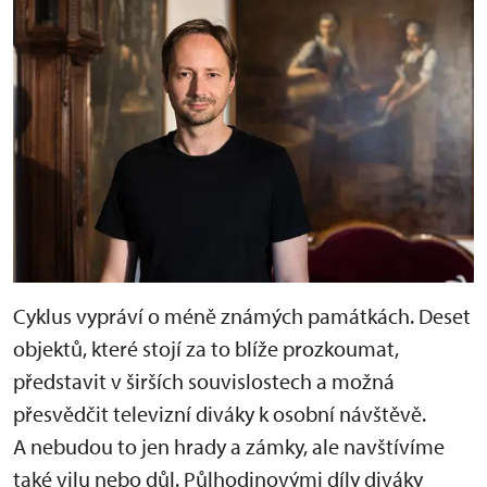
Cyklus vypráví o méně známých památkách. Deset
objektů, které stojí za to blíže prozkoumat,
představit v širších souvislostech a možná
přesvědčit televizní diváky k osobní návštěvě.
A nebudou to jen hrady a zámky, ale navštívíme
také vilu nebo důl. Půlhodinovými díly diváky