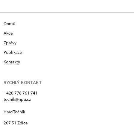
Domů
Akce
Zprávy
Publikace
Kontakty
RYCHLÝ KONTAKT
+420 778 761 741
tocnik@npu.cz
Hrad Točník
267 51 Zdice