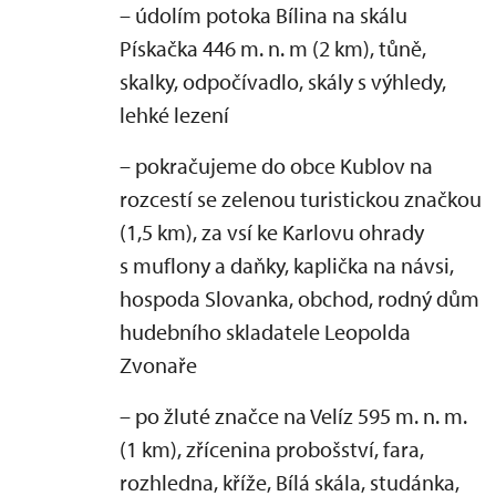
– údolím potoka Bílina na skálu
Pískačka 446 m. n. m (2 km), tůně,
skalky, odpočívadlo, skály s výhledy,
lehké lezení
– pokračujeme do obce Kublov na
rozcestí se zelenou turistickou značkou
(1,5 km), za vsí ke Karlovu ohrady
s muflony a daňky, kaplička na návsi,
hospoda Slovanka, obchod, rodný dům
hudebního skladatele Leopolda
Zvonaře
– po žluté značce na Velíz 595 m. n. m.
(1 km), zřícenina probošství, fara,
rozhledna, kříže, Bílá skála, studánka,