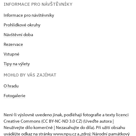
INFORMACE PRO NÁVŠTĚVNÍKY
Informace pro návštěvníky
Prohlídkové okruhy
Návštěvní dob
a
Rezervace
Vstupné
Tipy na výlety
MOHLO BY VÁS ZAJÍMAT
O hradu
Fotogalerie
Není-li výslovně uvedeno jinak, podléhají fotografie a texty
licenci
Creative Commons
(CC BY-NC-ND 3.0 CZ) (Uveďte autora |
Neužívejte dílo komerčně | Nezasahujte do díla). Při užití obsahu
uvádějte odkaz na stránky www.npu.cz a „zdroj: Národní památkový