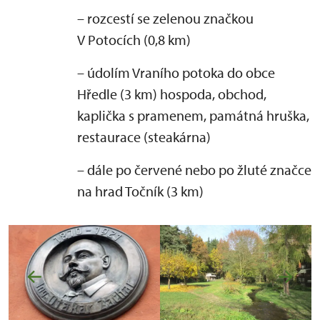
– rozcestí se zelenou značkou
V Potocích (0,8 km)
– údolím Vraního potoka do obce
Hředle (3 km) hospoda, obchod,
kaplička s pramenem, památná hruška,
restaurace (steakárna)
– dále po červené nebo po žluté značce
na hrad Točník (3 km)