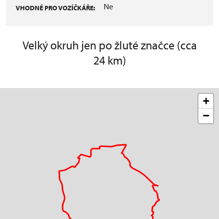
Ne
VHODNÉ PRO VOZÍČKÁŘE:
Velký okruh jen po žluté značce (cca
24 km)
+
−