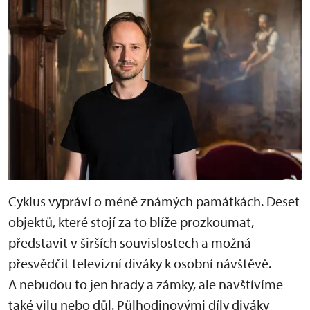
Cyklus vypráví o méně známých památkách. Deset
objektů, které stojí za to blíže prozkoumat,
představit v širších souvislostech a možná
přesvědčit televizní diváky k osobní návštěvě.
A nebudou to jen hrady a zámky, ale navštívíme
také vilu nebo důl. Půlhodinovými díly diváky