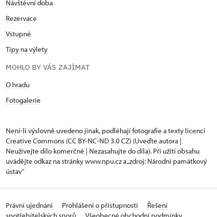
Návštěvní dob
a
Rezervace
Vstupné
Tipy na výlety
MOHLO BY VÁS ZAJÍMAT
O hradu
Fotogalerie
Není-li výslovně uvedeno jinak, podléhají fotografie a texty
licenci
Creative Commons
(CC BY-NC-ND 3.0 CZ) (Uveďte autora |
Neužívejte dílo komerčně | Nezasahujte do díla). Při užití obsahu
uvádějte odkaz na stránky www.npu.cz a „zdroj: Národní památkový
ústav“
Právní ujednání
Prohlášení o přístupnosti
Řešení
spotřebitelských sporů
Všeobecné obchodní podmínky