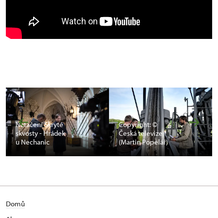
Natáčení Skryté
Copyright: ©
skvosty - Hrádek
Česká televize
u Nechanic
(Martin Popelář)
Domů