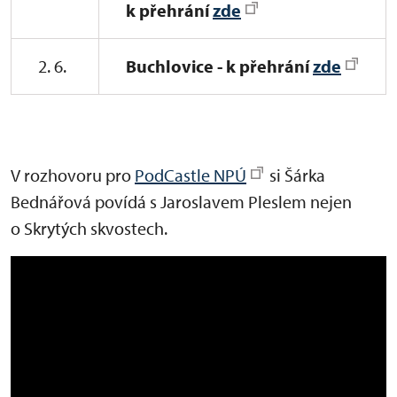
k přehrání
zde
2. 6.
Buchlovice - k přehrání
zde
V rozhovoru pro
PodCastle NPÚ
si Šárka
Bednářová povídá s Jaroslavem Pleslem nejen
o Skrytých skvostech.