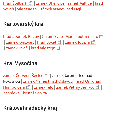
hrad Špilberk
|
zámek Uherčice
|
zámek Valtice
|
hrad
Veveří
|
vila Stiassni
|
zámek Vranov nad Dyjí
Karlovarský kraj
hrad a zámek Bečov
|
Chlum Svaté Maří, Poutní místo
|
zámek Kynžvart
|
hrad Loket
|
zámek Toužim
|
zámek Valeč
|
hrad Vildštejn
Kraj Vysočina
zámek Červená Řečice
| zámek Jaroměřice nad
Rokytnou |
zámek Náměšť nad Oslavou
|
hrad Orlík nad
Humpolcem
|
zámek Telč
|
zámek Větrný Jeníkov
|
Zahrádka - kostel sv. Víta
Královehradecký kraj