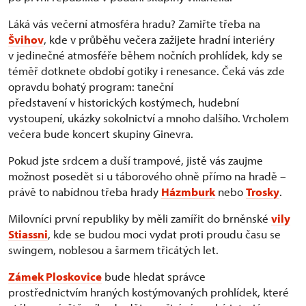
Láká vás večerní atmosféra hradu? Zamiřte třeba na
Švihov
, kde v průběhu večera zažijete hradní interiéry
v jedinečné atmosféře během nočních prohlídek, kdy se
téměř dotknete období gotiky i renesance. Čeká vás zde
opravdu bohatý program: taneční
představení v historických kostýmech, hudební
vystoupení, ukázky sokolnictví a mnoho dalšího. Vrcholem
večera bude koncert skupiny Ginevra.
Pokud jste srdcem a duší trampové, jistě vás zaujme
možnost posedět si u táborového ohně přímo na hradě –
právě to nabídnou třeba hrady
Házmburk
nebo
Trosky
.
Milovníci první republiky by měli zamířit do brněnské
vily
Stiassni
, kde se budou moci vydat proti proudu času se
swingem, noblesou a šarmem třicátých let.
Zámek Ploskovice
bude hledat správce
prostřednictvím hraných kostýmovaných prohlídek, které