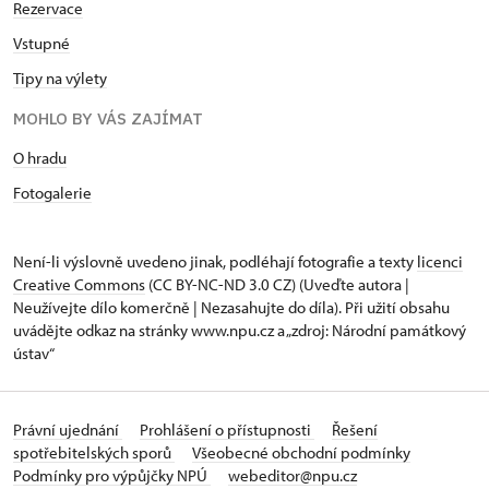
Rezervace
Vstupné
Tipy na výlety
MOHLO BY VÁS ZAJÍMAT
O hradu
Fotogalerie
Není-li výslovně uvedeno jinak, podléhají fotografie a texty
licenci
Creative Commons
(CC BY-NC-ND 3.0 CZ) (Uveďte autora |
Neužívejte dílo komerčně | Nezasahujte do díla). Při užití obsahu
uvádějte odkaz na stránky www.npu.cz a „zdroj: Národní památkový
ústav“
Právní ujednání
Prohlášení o přístupnosti
Řešení
spotřebitelských sporů
Všeobecné obchodní podmínky
Podmínky pro výpůjčky NPÚ
webeditor@npu.cz