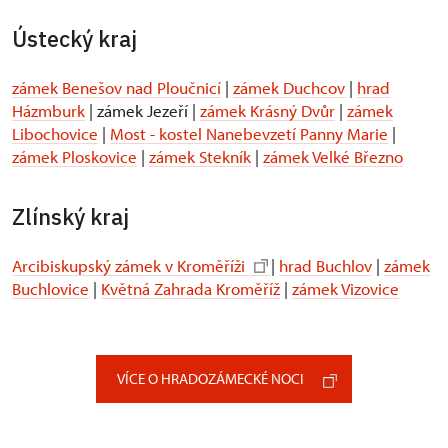
Ústecký kraj
zámek Benešov nad Ploučnicí
|
zámek Duchcov
|
hrad
Házmburk
| zámek Jezeří |
zámek Krásný Dvůr
|
zámek
Libochovice
|
Most - kostel Nanebevzetí Panny Marie
|
zámek Ploskovice
|
zámek Stekník
|
zámek Velké Březno
Zlínský kraj
Arcibiskupský zámek v Kroměříži
|
hrad Buchlov
|
zámek
Buchlovice
|
Květná Zahrada Kroměříž
|
zámek Vizovice
VÍCE O HRADOZÁMECKÉ NOCI