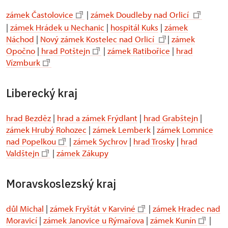
zámek Častolovice
|
zámek Doudleby nad Orlicí
|
zámek Hrádek u Nechanic
|
hospitál Kuks
|
zámek
Náchod
|
Nový zámek Kostelec nad Orlicí
|
zámek
Opočno
|
hrad Potštejn
|
zámek Ratibořice
|
hrad
Vízmburk
Liberecký kraj
hrad Bezděz
|
hrad a zámek Frýdlant
|
hrad Grabštejn
|
zámek Hrubý Rohozec
|
zámek Lemberk
|
zámek Lomnice
nad Popelkou
|
zámek Sychrov
|
hrad Trosky
|
hrad
Valdštejn
|
zámek Zákupy
Moravskoslezský kraj
důl Michal
|
zámek Fryštát v Karviné
|
zámek Hradec nad
Moravicí
|
zámek Janovice u Rýmařova
|
zámek Kunín
|