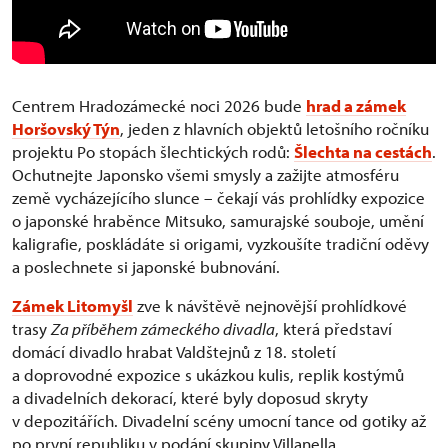
Centrem Hradozámecké noci 2026 bude
hrad a zámek
Horšovský Týn
, jeden z hlavních objektů letošního ročníku
projektu Po stopách šlechtických rodů:
Šlechta na cestách
.
Ochutnejte Japonsko všemi smysly a zažijte atmosféru
země vycházejícího slunce – čekají vás prohlídky expozice
o japonské hraběnce Mitsuko, samurajské souboje, umění
kaligrafie, poskládáte si origami, vyzkoušíte tradiční oděvy
a poslechnete si japonské bubnování.
Zámek Litomyšl
zve k návštěvě nejnovější prohlídkové
trasy
Za příběhem zámeckého divadla
, která představí
domácí divadlo hrabat Valdštejnů z 18. století
a doprovodné expozice s ukázkou kulis, replik kostýmů
a divadelních dekorací, které byly doposud skryty
v depozitářích. Divadelní scény umocní tance od gotiky až
po první republiku v podání skupiny Villanella.