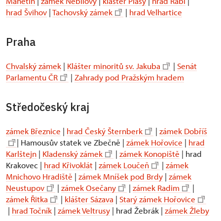
Manětín
|
zámek Nebílovy
|
klášter Plasy
|
hrad Rabí
|
hrad Švihov
|
Tachovský zámek
|
hrad Velhartice
Praha
Chvalský zámek
|
Klášter minoritů sv. Jakuba
|
Senát
Parlamentu ČR
|
Zahrady pod Pražským hradem
Středočeský kraj
zámek Březnice
|
hrad Český Šternberk
|
zámek Dobříš
| Hamousův statek ve Zbečně |
zámek Hořovice
|
hrad
Karlštejn
|
Kladenský zámek
|
zámek Konopiště
| hrad
Krakovec |
hrad Křivoklát
|
zámek Loučeň
|
zámek
Mnichovo Hradiště
|
zámek Mníšek pod Brdy
|
zámek
Neustupov
|
zámek Osečany
|
zámek Radim
|
zámek Řitka
|
klášter Sázava
|
Starý zámek Hořovice
|
hrad Točník
|
zámek Veltrusy
| hrad Žebrák |
zámek Žleby