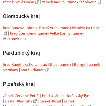
zámek Nová Horka
|
zámek Raduň
|
zámek Štáblovice
Olomoucký kraj
hrad Bouzov
|
zámek Jánský Vrch
|
zámek Náměšť na Hané
|
hrad Šternberk
|
zámek Velké Losiny
|
zámek
Všechovice
Pardubický kraj
hrad Kunětická hora
|
hrad Litice
|
zámek Litomyšl
|
zámek
Slatiňany
|
Staré Ždánice
Plzeňský kraj
zámek Červené Poříčí
|
hrad a zámek Horšovský Týn
|
klášter Kladruby
|
zámek Kozel
|
zámek