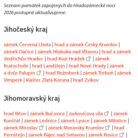
Seznam památek zapojených do Hradozámecké noci
2026 postupně aktualizujeme.
Jihočeský kraj
zámek Červená Lhota
|
hrad a zámek Český Krumlov
|
zámek Dačice
|
zámek Hluboká nad Vltavou
|
hrad a zámek
Jindřichův Hradec
|
hrad Kozí Hrádek
|
zámek
Kratochvíle
|
hrad Landštejn
|
hrad Nové Hrady
|
zámek
a dvůr Palupín
|
hrad Rožmberk
|
zámek Třeboň
|
zámek
Vimperk
|
klášter Zlatá Koruna
|
hrad Zvíkov
Jihomoravský kraj
hrad Bítov
|
zámek Bučovice
|
Jurkovičova vila
|
zámek
Kunštát
|
zámek Lednice
|
zámek Lysice
|
zámek Milotice
|
zámek Miroslav
|
zámek Moravský Krumlov
|
hrad
Pernštejn
|
zámek Rájec nad Svitavou
|
zámek Rosice
|