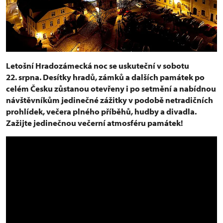
Letošní Hradozámecká noc se uskuteční v sobotu
22. srpna. Desítky hradů, zámků a dalších památek po
celém Česku zůstanou otevřeny i po setmění a nabídnou
návštěvníkům jedinečné zážitky v podobě netradičních
prohlídek, večera plného příběhů, hudby a divadla.
Zažijte jedinečnou večerní atmosféru památek!