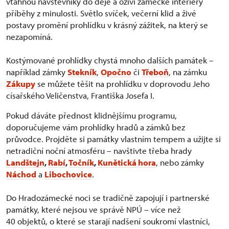
vtáhnou návštěvníky do děje a oživí zámecké interiéry
příběhy z minulosti. Světlo svíček, večerní klid a živé
postavy promění prohlídku v krásný zážitek, na který se
nezapomíná.
Kostýmované prohlídky chystá mnoho dalších památek –
například zámky
Stekník
,
Opočno
či
Třeboň
, na zámku
Zákupy
se můžete těšit na prohlídku v doprovodu Jeho
císařského Veličenstva, Františka Josefa I.
Pokud dáváte přednost klidnějšímu programu,
doporučujeme vám prohlídky hradů a zámků bez
průvodce. Projděte si památky vlastním tempem a užijte si
netradiční noční atmosféru – navštivte třeba hrady
Landštejn
,
Rabí
,
Točník
,
Kunětická hora
, nebo zámky
Náchod
a
Libochovice
.
Do Hradozámecké noci se tradičně zapojují i partnerské
památky, které nejsou ve správě NPÚ – více než
40 objektů, o které se starají nadšení soukromí vlastníci,