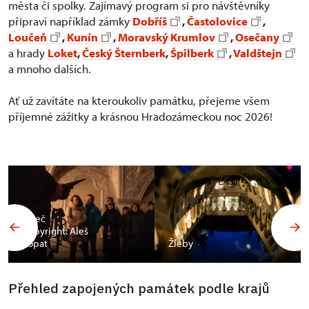
města či spolky. Zajímavý program si pro návštěvníky
připraví například zámky
Dobříš
,
Častolovice
,
Loučeň
,
Kunín
,
Moravský Krumlov
,
Osečany
a hrady
Loket
,
Český Šternberk
,
Špilberk
,
Valdštejn
a mnoho dalších.
Ať už zavítáte na kteroukoliv památku, přejeme všem
příjemné zážitky a krásnou Hradozámeckou noc 2026!
Valeč
Copyright: Aleš
Vopat
Žleby
Přehled zapojených památek podle krajů